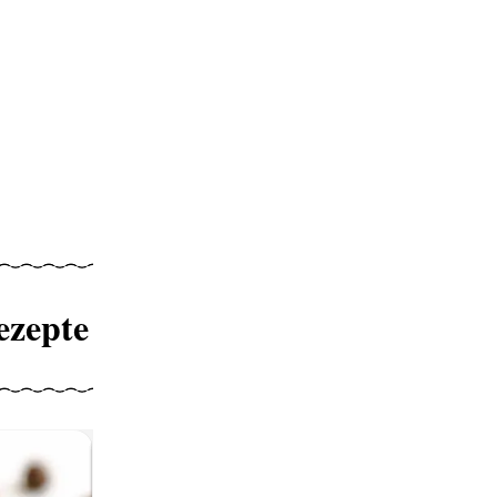
ezepte