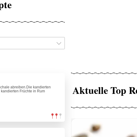
pte
Aktuelle Top R
 Schale abreiben.Die kandierten
 kandierten Früchte in Rum