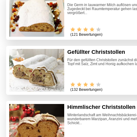
Die Germ in lauwarmer Milch auflösen un
Zugedeckt bei Raumtemperatur gehen lass
vergrößert...
(121 Bewertungen)
Gefüllter Christstollen
Für den gefüllten Christstollen zunächst di
Topf mit Salz, Zimt und Honig aufkochen 
(132 Bewertungen)
Himmlischer Christstollen
Winterlandschaft am Weihnachtsbäckerei-Tel
wunderbarem Marzipan, Aranzini und mehr
Ofenkar
Schickt...