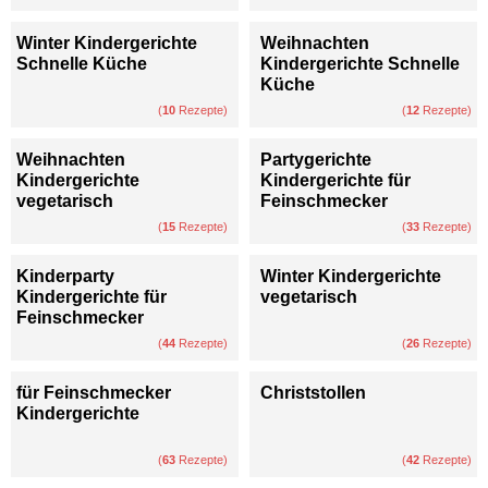
Winter Kindergerichte
Weihnachten
Schnelle Küche
Kindergerichte Schnelle
Küche
(
10
Rezepte)
(
12
Rezepte)
Weihnachten
Partygerichte
Kindergerichte
Kindergerichte für
vegetarisch
Feinschmecker
(
15
Rezepte)
(
33
Rezepte)
Kinderparty
Winter Kindergerichte
Kindergerichte für
vegetarisch
Feinschmecker
(
44
Rezepte)
(
26
Rezepte)
für Feinschmecker
Christstollen
Kindergerichte
(
63
Rezepte)
(
42
Rezepte)