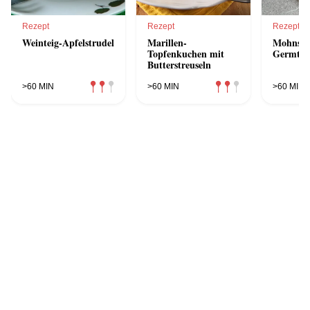
Rezept
Rezept
Rezept
Weinteig-Apfelstrudel
Marillen-
Mohnstr
Topfenkuchen mit
Germtei
Butterstreuseln
>60 MIN
>60 MIN
>60 MIN