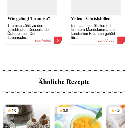
Wie gelingt Tiramisu?
Video - Christstollen
Tiramisu zählt zu den
Ein flaumiger Stollen mit
beliebtesten Desserts der
leichtem Mandelaroma und
Österreicher. Der
kandierten Früchten gehört
italienische...
für...
zum Video
zum Video
Ähnliche Rezepte
4,0
3,8
4,0