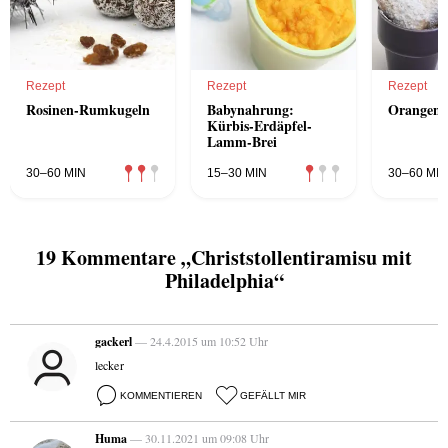
Rezept
Rezept
Rezept
Rosinen-Rumkugeln
Babynahrung:
Orangens
Kürbis-Erdäpfel-
Lamm-Brei
30–60 MIN
15–30 MIN
30–60 MIN
19 Kommentare „Christstollentiramisu mit
Philadelphia“
gackerl
— 24.4.2015 um 10:52 Uhr
lecker
KOMMENTIEREN
GEFÄLLT MIR
Huma
— 30.11.2021 um 09:08 Uhr