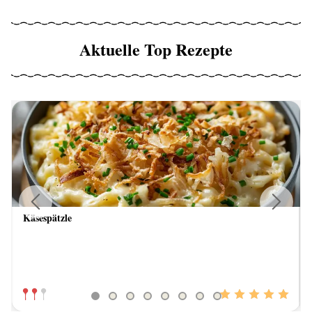
Aktuelle Top Rezepte
Käsespätzle
Previous
Next