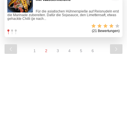
Für die asiatischen Hühnerspieße auf Reisnudeln erst
die Marinade zubereiten. Dafür die Sojasauce, den Limettensaft, etwas
gehackte Chilli (je nach...
(21 Bewertungen)
1
2
3
4
5
6