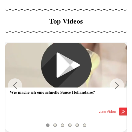
Top Videos
Wie mache ich eine schnelle Sauce Hollandaise?
Previous
Next
zum Video