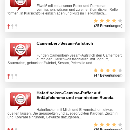
Eiweiß mit zerlassener Butter und Parmesan
vermischen, würzen und zu einer 3 cm dicken Rolle
formen. In Klarsichtfolie einschlagen und kurz im Tiefkühlfach...
(25 Bewertungen)
Camembert-Sesam-Aufstrich
Für den Camembert-Sesam-Aufstrich den Camembert
durch den Fleischwolf faschieren, mit Joghurt,
Sauerrahm, gehackter Zwiebel, Sesam, Petersilie und...
(47 Bewertungen)
Haferflocken-Gemüse-Puffer auf
Erdäpfelcreme und mariniertem Rucola
Haferflocken mit Milch und Ei vermischen, etwas
quellen lassen. Die geraspelten und ausgedrückten Karotten, Zucchini
und Kohlrabi einrühren, Gewürze dazugeben...
(36 Bewertungen)