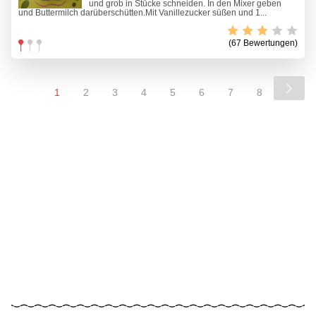
und grob in Stücke schneiden. In den Mixer geben
und Buttermilch darüberschütten.Mit Vanillezucker süßen und 1...
(67 Bewertungen)
1
2
3
4
5
6
7
8