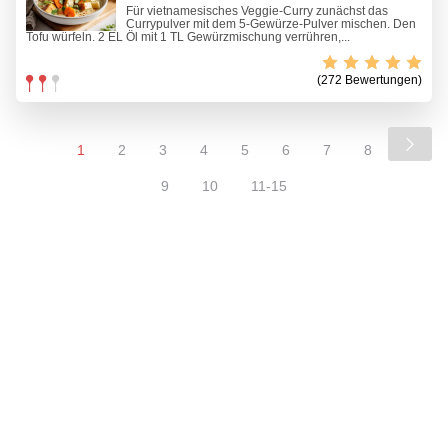
Für vietnamesisches Veggie-Curry zunächst das
Currypulver mit dem 5-Gewürze-Pulver mischen. Den
Tofu würfeln. 2 EL Öl mit 1 TL Gewürzmischung verrühren,...
(272 Bewertungen)
1
2
3
4
5
6
7
8
9
10
11-15