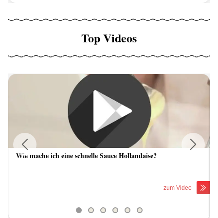
Top Videos
Wie mache ich eine schnelle Sauce Hollandaise?
Previous
Next
zum Video