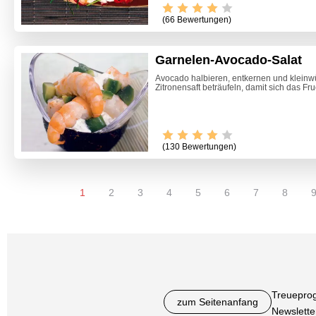
(66 Bewertungen)
Garnelen-Avocado-Salat
Avocado halbieren, entkernen und kleinwü
Zitronensaft beträufeln, damit sich das Fruc
(130 Bewertungen)
1
2
3
4
5
6
7
8
Treuepro
zum Seitenanfang
Newslette