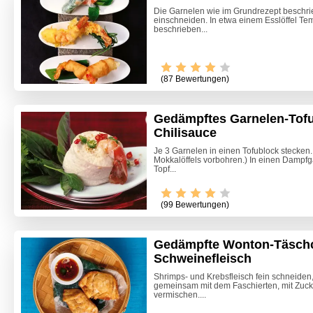
Die Garnelen wie im Grundrezept beschri
einschneiden. In etwa einem Esslöffel T
beschrieben...
(87 Bewertungen)
Gedämpftes Garnelen-Tofu
Chilisauce
Je 3 Garnelen in einen Tofublock stecken.
Mokkalöffels vorbohren.) In einen Dampf
Topf...
(99 Bewertungen)
Gedämpfte Wonton-Täschc
Schweinefleisch
Zitrone
Shrimps- und Krebsfleisch fein schneiden,
gemeinsam mit dem Faschierten, mit Zucke
Beete S
vermischen....