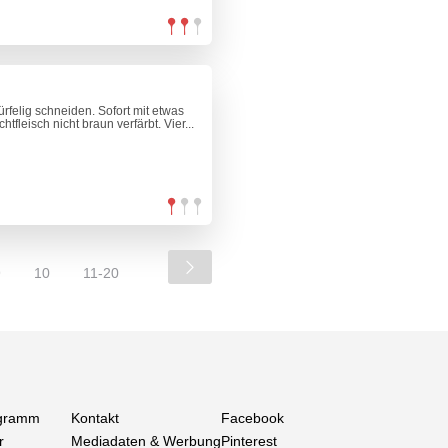
rfelig schneiden. Sofort mit etwas
htfleisch nicht braun verfärbt. Vier...
9
10
11-20
gramm
Kontakt
Facebook
r
Mediadaten & Werbung
Pinterest