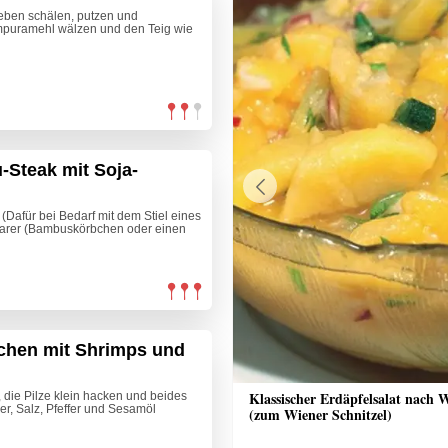
eben schälen, putzen und
empuramehl wälzen und den Teig wie
-Steak mit Soja-
Previous
 (Dafür bei Bedarf mit dem Stiel eines
garer (Bambuskörbchen oder einen
hen mit Shrimps und
nrisotto mit Räucherlachs, Rote
Klassischer Erdäpfelsalat nach 
 die Pilze klein hacken und beides
r, Salz, Pfeffer und Sesamöl
alsa und Crème fraîche
(zum Wiener Schnitzel)