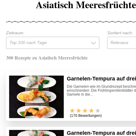
Asiatisch Meeresfrüchte
Zeitraum:
Sortiert nach:
Top 100 nach Tage
Relevanz
300 Rezepte zu Asiatisch Meeresfrüchte
Garnelen-Tempura auf dreier
Die Garnelen wie im Grundrezept beschri
einschneiden. Die Frühlingsrollenblätter
Garnele in die...
(170 Bewertungen)
Garnelen-Tempura auf dreier