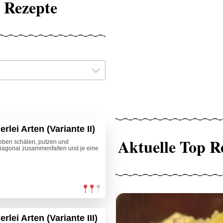
 Rezepte
lei Arten (Variante II)
Aktuelle Top R
eben schälen, putzen und
 diagonal zusammenfalten und je eine
lei Arten (Variante III)