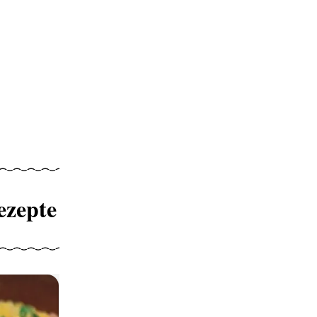
ezepte