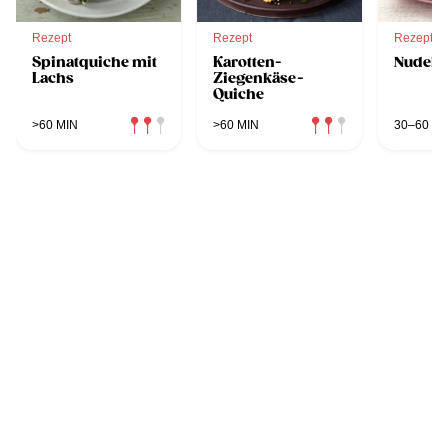
Rezept
Rezept
Rezept
Spinatquiche mit
Karotten-
Nudelq
Lachs
Ziegenkäse-
Quiche
>60 MIN
>60 MIN
30–60 MI