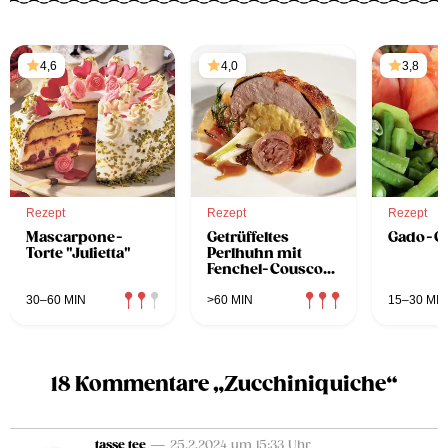
4,6
4,0
3,8
Rezept
Rezept
Rezept
Mascarpone-
Getrüffeltes
Gado-Ga
Torte "Julietta"
Perlhuhn mit
Fenchel-Couscous
gefüllt
30–60 MIN
>60 MIN
15–30 MIN
18 Kommentare „Zucchiniquiche“
tasse tee
— 25.2.2024 um 15:33 Uhr