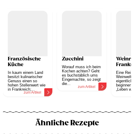
Französische
Zucchini
Weinre
Küche
Frankr
Worauf muss ich beim
Kochen achten? Geht
In kaum einem Land
Eine Reise
es buchstäblich ums
besitzt kulinarischer
Weinwelt 
Eingemachte, so zeigt
Genuss einen so
eigentlich 
die...
hohen Stellenwert wie
beginnen.
zum Artikel
in Frankreich;...
„Leben wie
zum Artikel
z
Ähnliche Rezepte