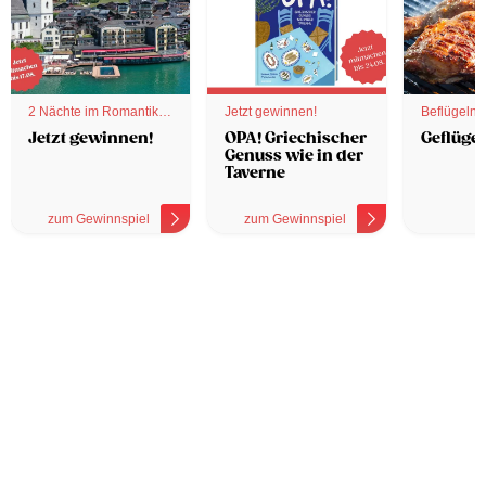
2 Nächte im Romantik
Jetzt gewinnen!
Beflügelnd
Hotel
Jetzt gewinnen!
OPA! Griechischer
Geflügel
Genuss wie in der
Taverne
zum Gewinnspiel
zum Gewinnspiel
z