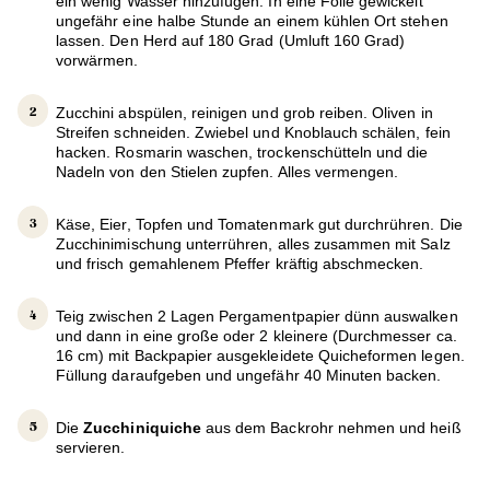
ein wenig Wasser hinzufügen. In eine Folie gewickelt
ungefähr eine halbe Stunde an einem kühlen Ort stehen
lassen. Den Herd auf 180 Grad (Umluft 160 Grad)
vorwärmen.
Zucchini abspülen, reinigen und grob reiben. Oliven in
Streifen schneiden. Zwiebel und Knoblauch schälen, fein
hacken. Rosmarin waschen, trockenschütteln und die
Nadeln von den Stielen zupfen. Alles vermengen.
Käse, Eier, Topfen und Tomatenmark gut durchrühren. Die
Zucchinimischung unterrühren, alles zusammen mit Salz
und frisch gemahlenem Pfeffer kräftig abschmecken.
Teig zwischen 2 Lagen Pergamentpapier dünn auswalken
und dann in eine große oder 2 kleinere (Durchmesser ca.
16 cm) mit Backpapier ausgekleidete Quicheformen legen.
Füllung daraufgeben und ungefähr 40 Minuten backen.
Die
Zucchiniquiche
aus dem Backrohr nehmen und heiß
servieren.