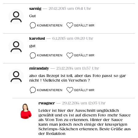
sarnig
— 20.12.2015 um 08:11 Uhr
Gut
KOMMENTIEREN
GEFÄLLT MIR
karolus1
— 6.1.2015 um 08:20 Uhr
gut
KOMMENTIEREN
GEFÄLLT MIR
mirandaly
— 23.12.2014 um 13:57 Uhr
also das Rezept ist toll, aber das Foto passt so gar
nicht ! Vielleicht ein Versehen ?
KOMMENTIEREN
GEFÄLLT MIR
rwagner
— 29.12.2014 um 12:05 Uhr
Leider ist hier der Ausschnitt unglücklich
gewählt und es ist auf diesem Foto mehr Sauce
als Won Ton zu erkennen. Hinter der Sauce
kann man jedoch noch einige der knusprigen
Schrimps-Säckchen erkennen. Beste Grüße aus
der Redaktion