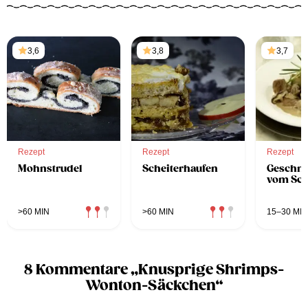
3,6
3,8
3,7
Rezept
Rezept
Rezept
Mohnstrudel
Scheiterhaufen
Geschne
vom Sc
>60 MIN
>60 MIN
15–30 MIN
8 Kommentare „Knusprige Shrimps-
Wonton-Säckchen“