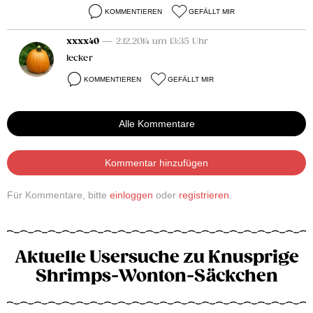
KOMMENTIEREN
GEFÄLLT MIR
xxxx40
— 2.12.2014 um 13:35 Uhr
lecker
KOMMENTIEREN
GEFÄLLT MIR
Alle Kommentare
Kommentar hinzufügen
Für Kommentare, bitte
einloggen
oder
registrieren
.
Aktuelle Usersuche zu Knusprige
Shrimps-Wonton-Säckchen