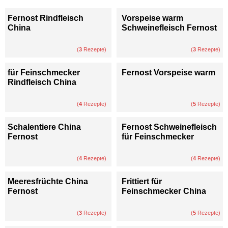
Fernost Rindfleisch
Vorspeise warm
China
Schweinefleisch Fernost
(
3
Rezepte)
(
3
Rezepte)
für Feinschmecker
Fernost Vorspeise warm
Rindfleisch China
(
4
Rezepte)
(
5
Rezepte)
Schalentiere China
Fernost Schweinefleisch
Fernost
für Feinschmecker
(
4
Rezepte)
(
4
Rezepte)
Meeresfrüchte China
Frittiert für
Fernost
Feinschmecker China
(
3
Rezepte)
(
5
Rezepte)