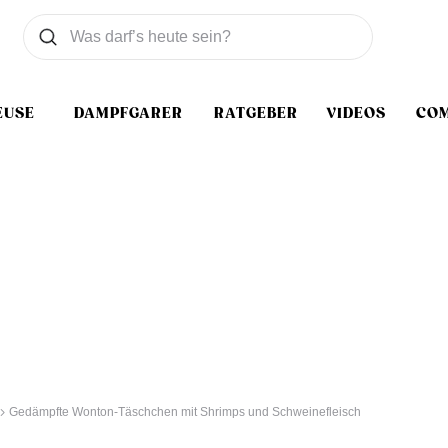
Was wollen Sie suchen
Suchen
EUSE
DAMPFGARER
RATGEBER
VIDEOS
CO
Gedämpfte Wonton-Täschchen mit Shrimps und Schweinefleisch