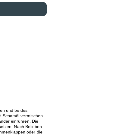
cken und beides
nd Sesamöl vermischen.
nder einrühren. Die
 setzen. Nach Belieben
mmenklappen oder die