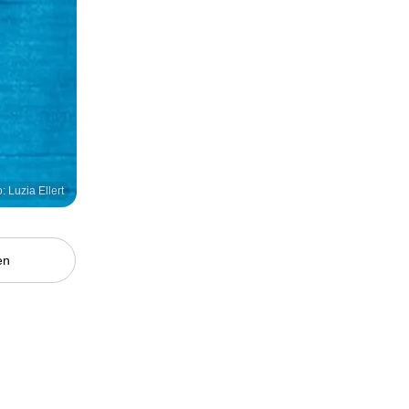
: Luzia Ellert
en