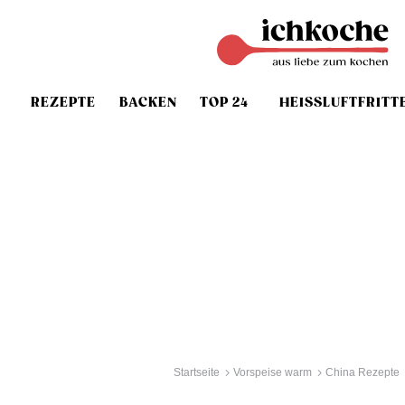
REZEPTE
BACKEN
TOP 24
HEISSLUFTFRITT
Startseite
Vorspeise warm
China Rezepte