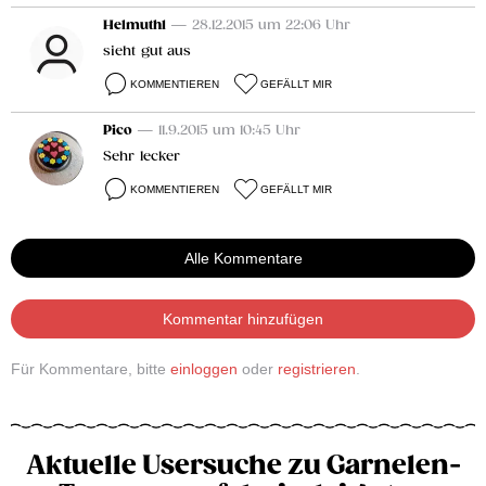
Helmuth1
— 28.12.2015 um 22:06 Uhr
sieht gut aus
KOMMENTIEREN
GEFÄLLT MIR
Pico
— 11.9.2015 um 10:45 Uhr
Sehr lecker
KOMMENTIEREN
GEFÄLLT MIR
Alle Kommentare
Kommentar hinzufügen
Für Kommentare, bitte
einloggen
oder
registrieren
.
Aktuelle Usersuche zu Garnelen-