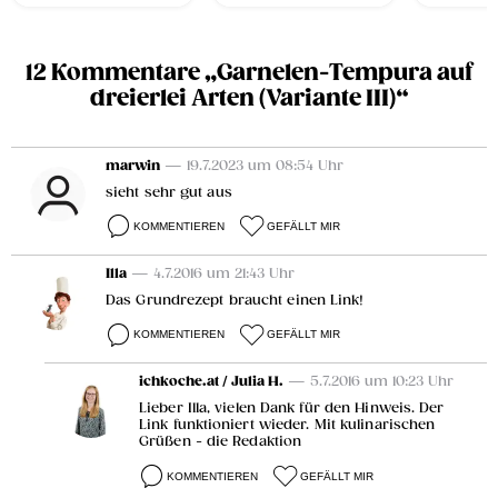
12 Kommentare „Garnelen-Tempura auf
dreierlei Arten (Variante III)“
marwin
— 19.7.2023 um 08:54 Uhr
sieht sehr gut aus
KOMMENTIEREN
GEFÄLLT MIR
Illa
— 4.7.2016 um 21:43 Uhr
Das Grundrezept braucht einen Link!
KOMMENTIEREN
GEFÄLLT MIR
ichkoche.at / Julia H.
— 5.7.2016 um 10:23 Uhr
Lieber Illa, vielen Dank für den Hinweis. Der
Link funktioniert wieder. Mit kulinarischen
Grüßen - die Redaktion
KOMMENTIEREN
GEFÄLLT MIR