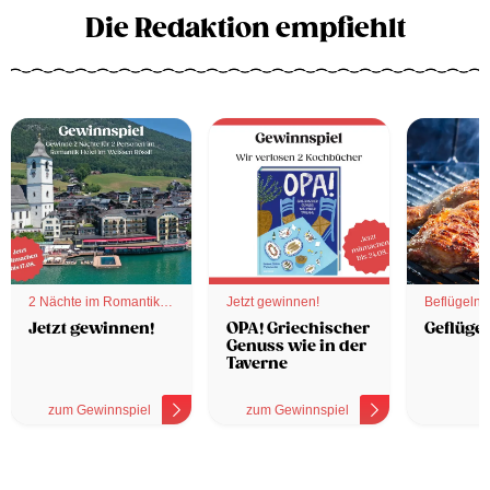
Die Redaktion empfiehlt
2 Nächte im Romantik
Jetzt gewinnen!
Beflügelnd
Hotel
Jetzt gewinnen!
OPA! Griechischer
Geflügel
Genuss wie in der
Taverne
zum Gewinnspiel
zum Gewinnspiel
z