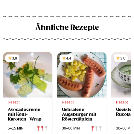
Ähnliche Rezepte
3,8
4,4
3,6
Rezept
Rezept
Rezept
Avocadocreme
Gebratene
Geeiste
mit Kohl-
Augsburger mit
Rucolas
Karotten- Wrap
Rösterdäpfeln
5–15 MIN
30–60 MIN
30–60 MIN