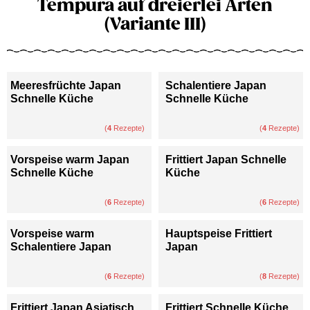
Tempura auf dreierlei Arten
(Variante III)
Meeresfrüchte Japan
Schalentiere Japan
Schnelle Küche
Schnelle Küche
(
4
Rezepte)
(
4
Rezepte)
Vorspeise warm Japan
Frittiert Japan Schnelle
Schnelle Küche
Küche
(
6
Rezepte)
(
6
Rezepte)
Vorspeise warm
Hauptspeise Frittiert
Schalentiere Japan
Japan
(
6
Rezepte)
(
8
Rezepte)
Frittiert Japan Asiatisch
Frittiert Schnelle Küche