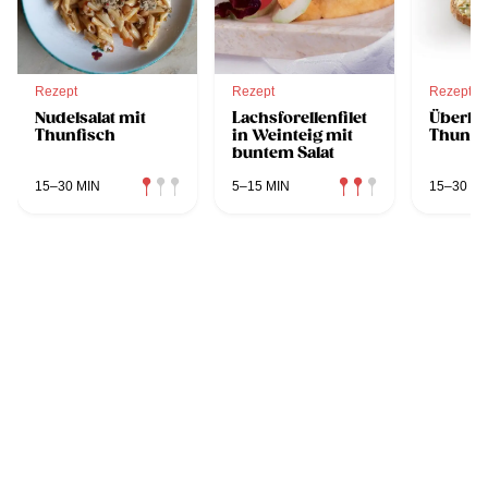
Rezept
Rezept
Rezept
Nudelsalat mit
Lachsforellenfilet
Überba
Thunfisch
in Weinteig mit
Thunfi
buntem Salat
15–30 MIN
5–15 MIN
15–30 MI