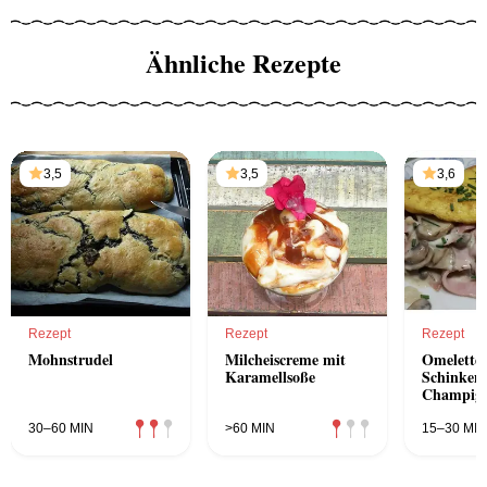
Ähnliche Rezepte
3,5
3,5
3,6
Rezept
Rezept
Rezept
Mohnstrudel
Milcheiscreme mit
Omelette 
Karamellsoße
Schinken
Champign
30–60 MIN
>60 MIN
15–30 MIN