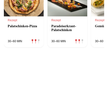
Rezept
Rezept
Rezept
Palatschinken-Pizza
Paradeiserkraut-
Gemüsep
Palatschinken
30–60 MIN
30–60 MIN
30–60 MI