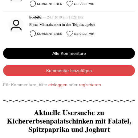
KOMMENTIEREN
GEFÄLLT MIR
hoebi82
— 24.7.2019 um 11:28 Uhr
Etwas Mineralwasser in den Teig dazugeben
KOMMENTIEREN
GEFÄLLT MIR
Alle Kommentare
Kommentar hinzufügen
Für Kommentare, bitte
einloggen
oder
registrieren
.
Aktuelle Usersuche zu
Kichererbsenpalatschinken mit Falafel,
Spitzpaprika und Joghurt