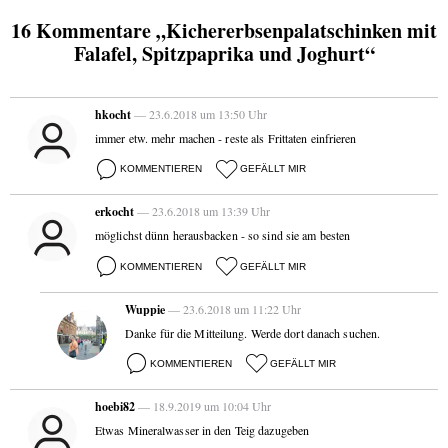
16 Kommentare „Kichererbsenpalatschinken mit
Falafel, Spitzpaprika und Joghurt“
hkocht
— 23.6.2018 um 13:50 Uhr
immer etw. mehr machen - reste als Frittaten einfrieren
KOMMENTIEREN
GEFÄLLT MIR
erkocht
— 23.6.2018 um 13:39 Uhr
möglichst dünn herausbacken - so sind sie am besten
KOMMENTIEREN
GEFÄLLT MIR
Wuppie
— 23.6.2018 um 11:22 Uhr
Danke für die Mitteilung. Werde dort danach suchen.
KOMMENTIEREN
GEFÄLLT MIR
hoebi82
— 18.9.2019 um 10:04 Uhr
Etwas Mineralwasser in den Teig dazugeben