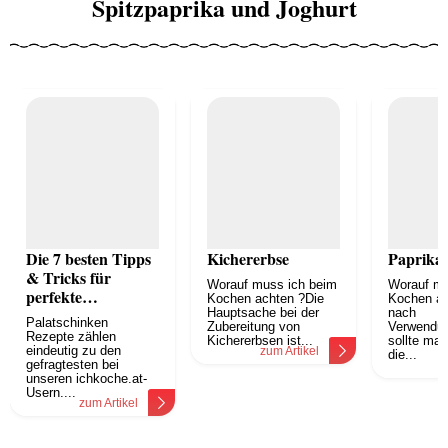
Spitzpaprika und Joghurt
Die 7 besten Tipps
Kichererbse
Paprika
& Tricks für
Worauf muss ich beim
Worauf mu
perfekte
Kochen achten ?Die
Kochen ac
Palatschinken
Hauptsache bei der
nach
Palatschinken
Zubereitung von
Verwendu
Rezepte zählen
Kichererbsen ist...
sollte man
eindeutig zu den
zum Artikel
die...
gefragtesten bei
z
unseren ichkoche.at-
Usern....
zum Artikel