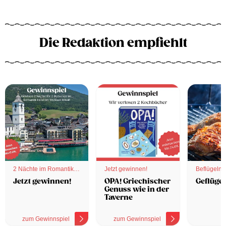
Die Redaktion empfiehlt
2 Nächte im Romantik
Jetzt gewinnen!
Beflügelnd
Hotel
Jetzt gewinnen!
OPA! Griechischer
Geflügel
Genuss wie in der
Taverne
zum Gewinnspiel
zum Gewinnspiel
z