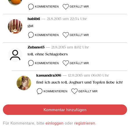
KOMMENTIEREN
GEFÄLLT MIR
habibti
— 21.8.2015 um 22:54 Uhr
gut
KOMMENTIEREN
GEFÄLLT MIR
Zubano15
— 21.8.2015 um 11:02 Uhr
toll, ohne Schlagobers
KOMMENTIEREN
GEFÄLLT MIR
kassandra306
— 12.9.2015 um 06:00 Uhr
find ich auch toll, Joghurt und Topfen liebe ich!
KOMMENTIEREN
GEFÄLLT MIR
Kommentar hinzufügen
Für Kommentare, bitte
einloggen
oder
registrieren
.