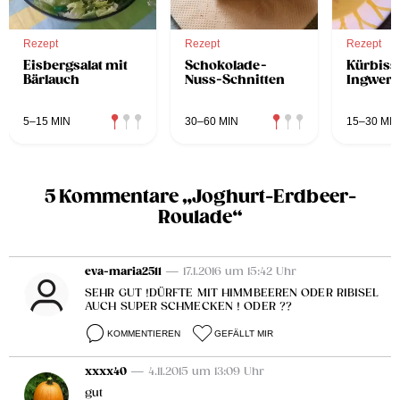
Rezept
Rezept
Rezept
Eisbergsalat mit
Schokolade-
Kürbiss
Bärlauch
Nuss-Schnitten
Ingwer
5–15 MIN
30–60 MIN
15–30 MIN
5 Kommentare „Joghurt-Erdbeer-
Roulade“
eva-maria2511
— 17.1.2016 um 15:42 Uhr
SEHR GUT !DÜRFTE MIT HIMMBEEREN ODER RIBISEL
AUCH SUPER SCHMECKEN ! ODER ??
KOMMENTIEREN
GEFÄLLT MIR
xxxx40
— 4.11.2015 um 13:09 Uhr
gut