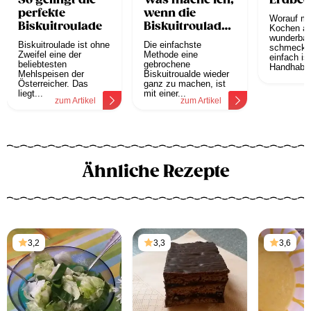
So gelingt die
Was mache ich,
Erdbee
perfekte
wenn die
Worauf mu
Biskuitroulade
Biskuitroulade
Kochen a
bricht?
wunderbar
Biskuitroulade ist ohne
Die einfachste
schmecke
Zweifel eine der
Methode eine
einfach ist
beliebtesten
gebrochene
Handhabe.
Mehlspeisen der
Biskuitroualde wieder
z
Österreicher. Das
ganz zu machen, ist
liegt...
mit einer...
zum Artikel
zum Artikel
Ähnliche Rezepte
3,2
3,3
3,6