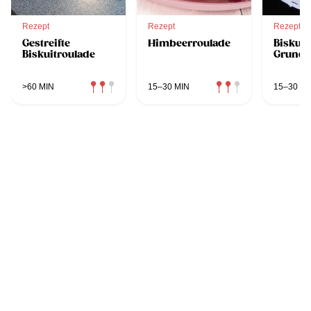
Rezept
Rezept
Rezept
Gestreifte
Himbeerroulade
Biskuit
Biskuitroulade
Grundr
>60 MIN
15–30 MIN
15–30 MI