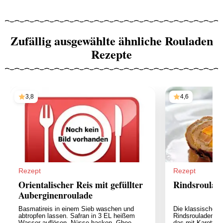
Zufällig ausgewählte ähnliche Rouladen
Rezepte
3,8
4,6
Rezept
Rezept
Orientalischer Reis mit gefüllter
Rindsroulad
Auberginenroulade
Basmatireis in einem Sieb waschen und
Die klassischen 
abtropfen lassen. Safran in 3 EL heißem
Rindsrouladen sin
Wasser auflösen. Nüsse hacken, Ghee
das mit Karotten