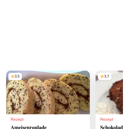
3,5
3,7
Rezept
Rezept
Ameisenroulade
Schokoladen