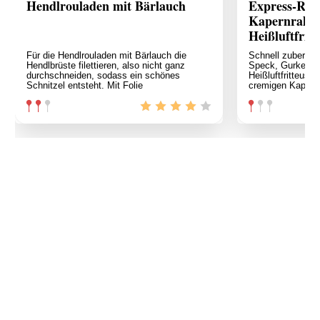
Hendlrouladen mit Bärlauch
Express-Rin
Kapernrahms
Heißluftfritt
Für die Hendlrouladen mit Bärlauch die
Schnell zubereit
Hendlbrüste filettieren, also nicht ganz
Speck, Gurkerl u
durchschneiden, sodass ein schönes
Heißluftfritteuse
Schnitzel entsteht. Mit Folie
cremigen Kapern