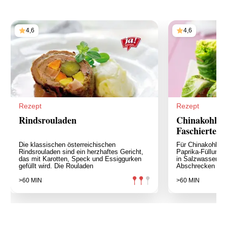
4,6
4,6
Rezept
Rezept
Rindsrouladen
Chinakohlro
Faschiertes-
Die klassischen österreichischen
Für Chinakohlrou
Rindsrouladen sind ein herzhaftes Gericht,
Paprika-Füllung 
das mit Karotten, Speck und Essiggurken
in Salzwasser ku
gefüllt wird. Die Rouladen
Abschrecken und
>60 MIN
>60 MIN