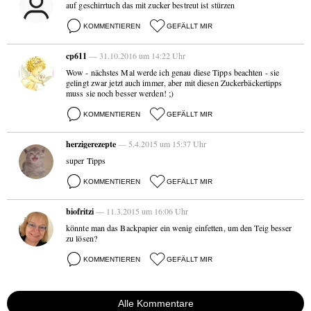
auf geschirrtuch das mit zucker bestreut ist stürzen
KOMMENTIEREN
GEFÄLLT MIR
cp611
— 31.10.2016 um 14:22 Uhr
Wow - nächstes Mal werde ich genau diese Tipps beachten - sie
gelingt zwar jetzt auch immer, aber mit diesen Zuckerbäckertipps
muss sie noch besser werden! ;)
KOMMENTIEREN
GEFÄLLT MIR
herzigerezepte
— 5.4.2015 um 15:37 Uhr
super Tipps
KOMMENTIEREN
GEFÄLLT MIR
biofritzi
— 11.3.2015 um 16:06 Uhr
könnte man das Backpapier ein wenig einfetten, um den Teig besser
zu lösen?
KOMMENTIEREN
GEFÄLLT MIR
Alle Kommentare