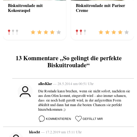
Biskuitroulade mit
Biskuitroulade mit Pariser
Kokosraspel
Creme
13 Kommentare „So gelingt die perfekte
Biskuitroulade“
allesKlar
— 28.5.2014 um 00:51 Uhr
Die Roulade kann brechen, wenn sie nicht sofort, nachdem sie
aus dem Ofen kommt, eingerollt wird - also immer schauen,
dass sie noch heiß gerollt wird, in der aufgerollten Form
abkühlt und dann hat man die besten Chancen sie perfekt
hinzubekommen ;)
KOMMENTIEREN
GEFÄLLT MIR
hkocht
— 17.2.2019 um 15:11 Uhr