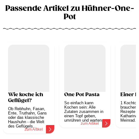
Passende Artikel zu Hühner-One-
Pot
Wie koche ich
One Pot Pasta
Einer f
Geflügel?
So einfach kann
1 Kochtop
Kochen sein: Alle
brauchen S
Ob Rebhuhn, Fasan,
Zutaten zusammen in
Rezepte ni
Ente, Truthahn, Gans
einen Topf geben,
Katharina
oder das klassische
umrühren und warten...
Meinrad...
Haushuhn - die Welt
zum Artikel
z
des Geflügels...
zum Artikel