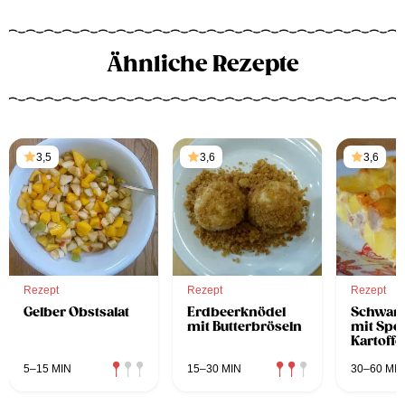
Ähnliche Rezepte
3,5
3,6
3,6
Rezept
Rezept
Rezept
Gelber Obstsalat
Erdbeerknödel
Schwarz
mit Butterbröseln
mit Spe
Kartoffe
5–15 MIN
15–30 MIN
30–60 MIN