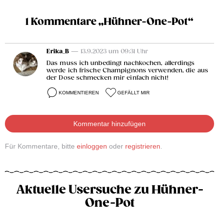
1 Kommentare „Hühner-One-Pot“
Erika_B
— 13.9.2023 um 09:31 Uhr
Das muss ich unbedingt nachkochen, allerdings
werde ich frische Champignons verwenden, die aus
der Dose schmecken mir einfach nicht!
KOMMENTIEREN
GEFÄLLT MIR
Kommentar hinzufügen
Für Kommentare, bitte
einloggen
oder
registrieren
.
Aktuelle Usersuche zu Hühner-
One-Pot