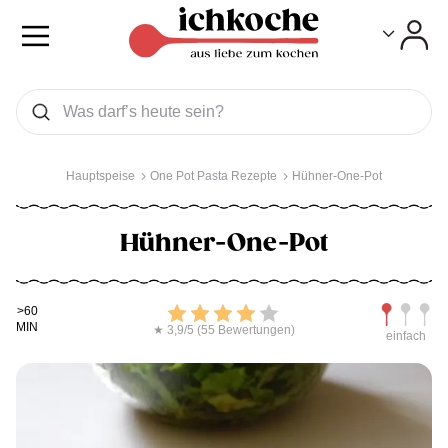
Toggle
Toggle
Was wollen Sie suchen
Suchen
Hauptspeise
One Pot Pasta Rezepte
Hühner-One-Pot
Hühner-One-Pot
Kochdauer
Bewerten
Schwierig
>60
MIN
★ 3,9/5 (55 Bewertungen)
einfach