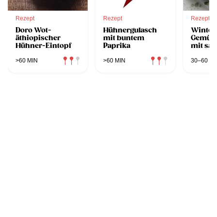
Rezept
Rezept
Rezept
Doro Wot-
Hühnergulasch
Winter
äthiopischer
mit buntem
Gemüse
Hühner-Eintopf
Paprika
mit saf
Hendlk
>60 MIN
>60 MIN
30–60 MI