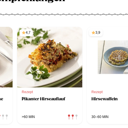
4,7
3,9
Rezept
Rezept
ne
Pikanter Hirseauflauf
Hirsewaffeln
>60 MIN
30–60 MIN