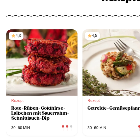
4,3
4,5
Rezept
Rezept
Rote-Rüben-Goldhirse-
Getreide-Gemüsepfan
Laibchen mit Sauerrahm-
Schnittlauch-Dip
30–60 MIN
30–60 MIN