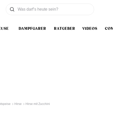
Was wollen Sie suchen
Suchen
EUSE
DAMPFGARER
RATGEBER
VIDEOS
CO
tspeise
Hirse
Hirse mit Zucchini