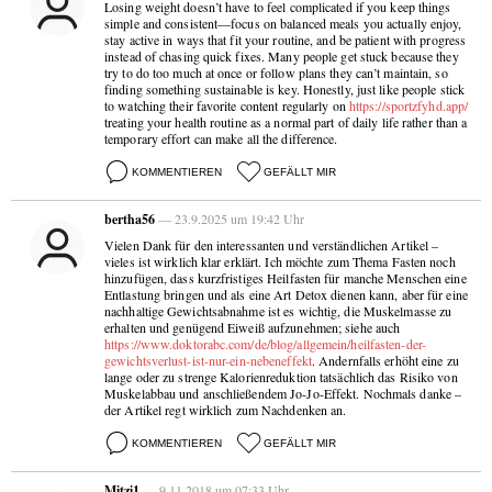
Losing weight doesn’t have to feel complicated if you keep things
simple and consistent—focus on balanced meals you actually enjoy,
stay active in ways that fit your routine, and be patient with progress
instead of chasing quick fixes. Many people get stuck because they
try to do too much at once or follow plans they can’t maintain, so
finding something sustainable is key. Honestly, just like people stick
to watching their favorite content regularly on
https://sportzfyhd.app/
treating your health routine as a normal part of daily life rather than a
temporary effort can make all the difference.
KOMMENTIEREN
GEFÄLLT MIR
bertha56
— 23.9.2025 um 19:42 Uhr
Vielen Dank für den interessanten und verständlichen Artikel –
vieles ist wirklich klar erklärt. Ich möchte zum Thema Fasten noch
hinzufügen, dass kurzfristiges Heilfasten für manche Menschen eine
Entlastung bringen und als eine Art Detox dienen kann, aber für eine
nachhaltige Gewichtsabnahme ist es wichtig, die Muskelmasse zu
erhalten und genügend Eiweiß aufzunehmen; siehe auch
https://www.doktorabc.com/de/blog/allgemein/heilfasten-der-
gewichtsverlust-ist-nur-ein-nebeneffekt
. Andernfalls erhöht eine zu
lange oder zu strenge Kalorienreduktion tatsächlich das Risiko von
Muskelabbau und anschließendem Jo-Jo-Effekt. Nochmals danke –
der Artikel regt wirklich zum Nachdenken an.
KOMMENTIEREN
GEFÄLLT MIR
Mitzi1
— 9.11.2018 um 07:33 Uhr