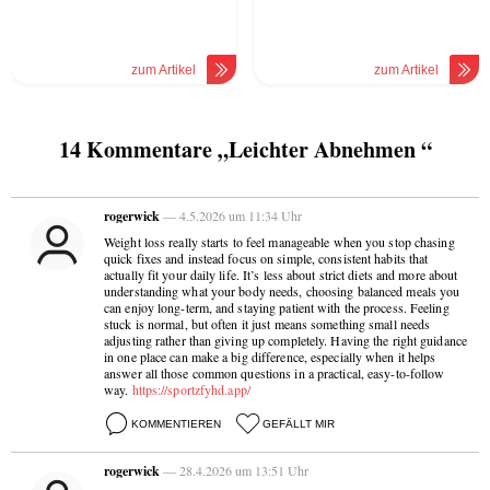
zum Artikel
zum Artikel
14 Kommentare „Leichter Abnehmen “
rogerwick
— 4.5.2026 um 11:34 Uhr
Weight loss really starts to feel manageable when you stop chasing
quick fixes and instead focus on simple, consistent habits that
actually fit your daily life. It’s less about strict diets and more about
understanding what your body needs, choosing balanced meals you
can enjoy long-term, and staying patient with the process. Feeling
stuck is normal, but often it just means something small needs
adjusting rather than giving up completely. Having the right guidance
in one place can make a big difference, especially when it helps
answer all those common questions in a practical, easy-to-follow
way.
https://sportzfyhd.app/
KOMMENTIEREN
GEFÄLLT MIR
rogerwick
— 28.4.2026 um 13:51 Uhr