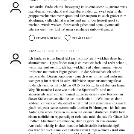
Den artikel finde ich toll. bewegung ist so eine sache :-( alleine muss
man den schweinehund erst mal überwinden. zu zweit oder in der
gruppe machts viel mehr spass und der ansporn ist auch größer zum
abnehmen. vielleicht hat wer lust mit mir in der freizeit sport zu
machen. würde walken, fitnessclub gehen und aqua -gymnastik
interessieren. wer lust hat unter sunshine-rainbow@gmx.at
KOMMENTIEREN
GEFÄLLT MIR
Eli32
— 31.10.2018 um 15:23 Uhr
Ich finde, es ist im Endeffekt gar nicht so leicht wirklich dauerhaft
abzunehmen - Tipps findet man ja eh recht einfach und recht schnell,
wenn man gut sucht ... ich hab wirklich seit Jahren immer wieder
Probleme mit meiner Figur gehabt - in der Schule hab ich schon
meine ersten Diäten begonnen - danach wars immer mal mehr mal
weniger ;) Im Artikel ist alles Hilfreiche super zusammengefasst
finde ich - und es ist nicht das 0815 bla bla .... Es ist aber ein langer
Weg für manche Leute wie mich, die Sportmuffel sind und
andererseits auch einfach viiiiiiel zu gerne essen - also Respekt an
dieser Stelle auch an alle die das durchhalten :-) Wie man es dann
letztendlich wirklich dauerhaft schafft mit dem abnehmen - da macht
glaub ich jeder seine extrem individuellen Erfahrungen - ich hab am
Anfang bisschen tricksen müssen mit einem natürlichen Mittel bzw
einem natürlichen Appetitzügler (ich hatte mich damals für Gluco 3.0
Endlich Abnehmen entschieden, aber da gibt's eh eine enorme
Auswahl, wichtig ist dass man die Inhaltsstoffe berücksichtigt!) -
das war für mich dann viel einfacher zum Umgewöhnen - und zum