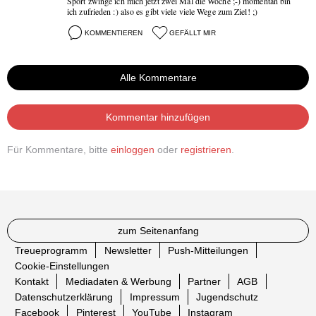
Sport zwinge ich mich jetzt zwei Mal die Woche ;-) momentan bin
ich zufrieden :) also es gibt viele viele Wege zum Ziel! ;)
KOMMENTIEREN
GEFÄLLT MIR
Alle Kommentare
Kommentar hinzufügen
Für Kommentare, bitte
einloggen
oder
registrieren
.
zum Seitenanfang
Treueprogramm
Newsletter
Push-Mitteilungen
Cookie-Einstellungen
Kontakt
Mediadaten & Werbung
Partner
AGB
Datenschutzerklärung
Impressum
Jugendschutz
Facebook
Pinterest
YouTube
Instagram