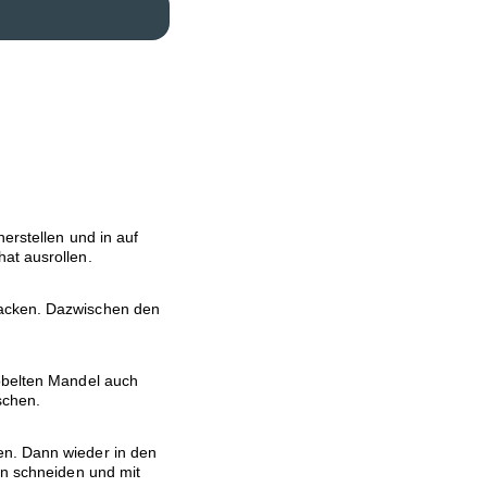
erstellen und in auf
at ausrollen.
backen. Dazwischen den
hobelten Mandel auch
schen.
en. Dann wieder in den
en schneiden und mit