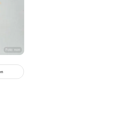
Foto: non
en