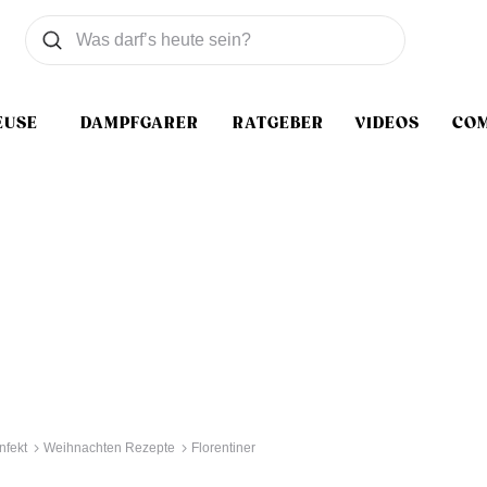
Was wollen Sie suchen
Suchen
EUSE
DAMPFGARER
RATGEBER
VIDEOS
CO
nfekt
Weihnachten Rezepte
Florentiner