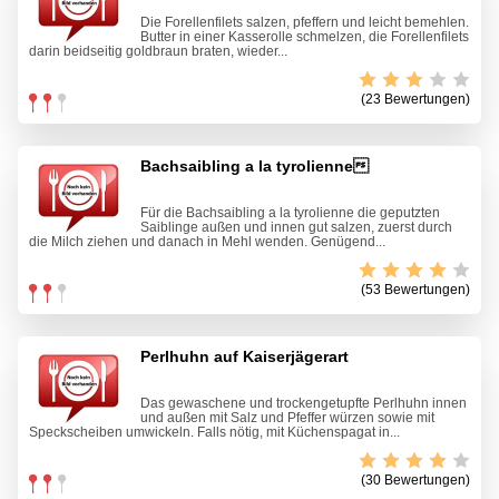
Die Forellenfilets salzen, pfeffern und leicht bemehlen.
Butter in einer Kasserolle schmelzen, die Forellenfilets
darin beidseitig goldbraun braten, wieder...
(23 Bewertungen)
Bachsaibling a la tyrolienne
Für die Bachsaibling a la tyrolienne die geputzten
Saiblinge außen und innen gut salzen, zuerst durch
die Milch ziehen und danach in Mehl wenden. Genügend...
(53 Bewertungen)
Perlhuhn auf Kaiserjägerart
Das gewaschene und trockengetupfte Perlhuhn innen
und außen mit Salz und Pfeffer würzen sowie mit
Speckscheiben umwickeln. Falls nötig, mit Küchenspagat in...
(30 Bewertungen)