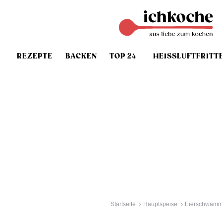
REZEPTE
BACKEN
TOP 24
HEISSLUFTFRITT
Startseite
Hauptspeise
Eierschwamm