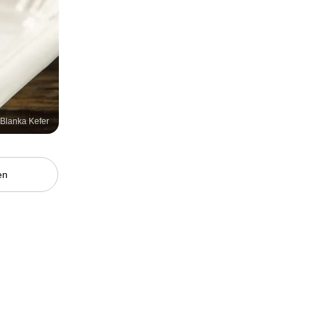
/ Blanka Kefer
en