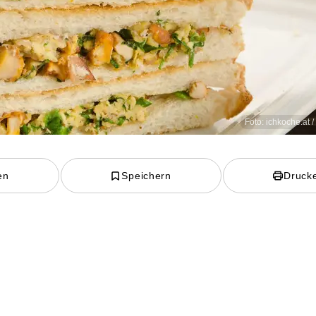
Foto: ichkoche.at 
en
Speichern
Druck