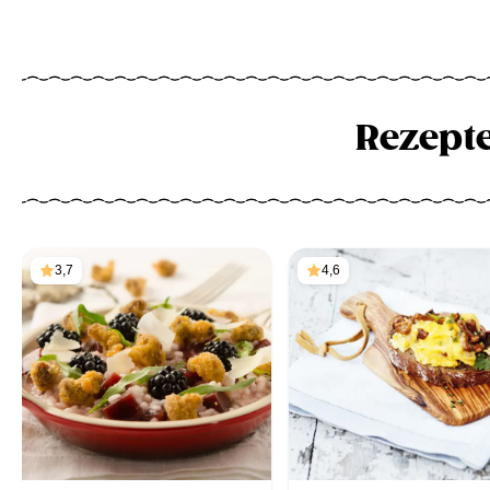
Rezept
3,7
4,6