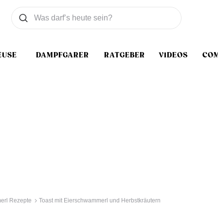
Was wollen Sie suchen
Suchen
EUSE
DAMPFGARER
RATGEBER
VIDEOS
CO
erl Rezepte
Toast mit Eierschwammerl und Herbstkräutern