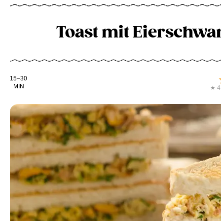
Toast mit Eierschw
Kochdauer
15–30
MIN
★ 4