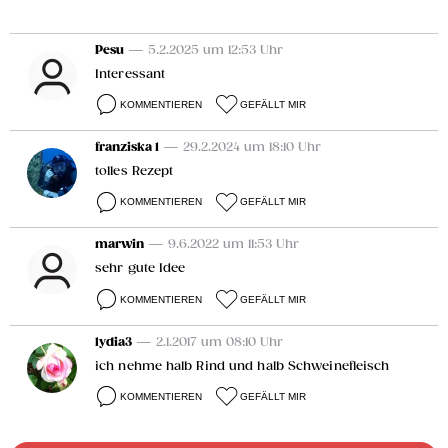
Pesu
— 5.2.2025 um 12:53 Uhr
Interessant
KOMMENTIEREN
GEFÄLLT MIR
franziska 1
— 29.2.2024 um 18:10 Uhr
tolles Rezept
KOMMENTIEREN
GEFÄLLT MIR
marwin
— 9.6.2022 um 11:53 Uhr
sehr gute Idee
KOMMENTIEREN
GEFÄLLT MIR
lydia3
— 2.1.2017 um 08:10 Uhr
ich nehme halb Rind und halb Schweinefleisch
KOMMENTIEREN
GEFÄLLT MIR