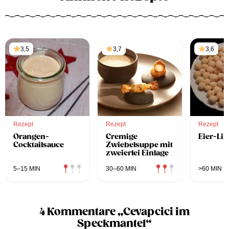
3,5
3,7
3,6
Rezept
Rezept
Rezept
Orangen-
Cremige
Eier-Li
Cocktailsauce
Zwiebelsuppe mit
zweierlei Einlage
5–15 MIN
30–60 MIN
>60 MIN
4 Kommentare „Cevapcici im
Speckmantel“