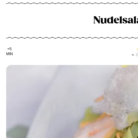
Nudelsal
Kochdauer
<5
MIN
★ 3