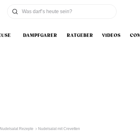
Was wollen Sie suchen
Suchen
EUSE
DAMPFGARER
RATGEBER
VIDEOS
CO
Nudelsalat Rezepte
Nudelsalat mit Crevetten