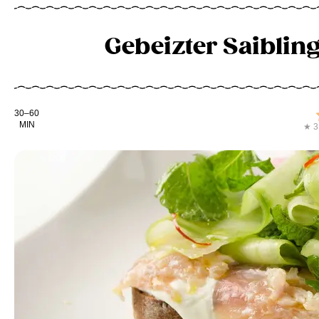
Gebeizter Saiblin
Kochdauer
30–60
MIN
★ 3