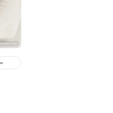
/ Blanka Kefer
en