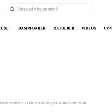
Was wollen Sie suchen
Suchen
EUSE
DAMPFGARER
RATGEBER
VIDEOS
CO
 Süßwasserfische
Gebeizter Saibling mit Gin und Gurkensalat