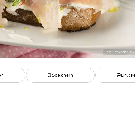
Foto: ichkoche.at 
en
Speichern
Druck