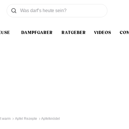
Was wollen Sie suchen
Suchen
EUSE
DAMPFGARER
RATGEBER
VIDEOS
CO
t warm
Apfel Rezepte
Apfelknödel