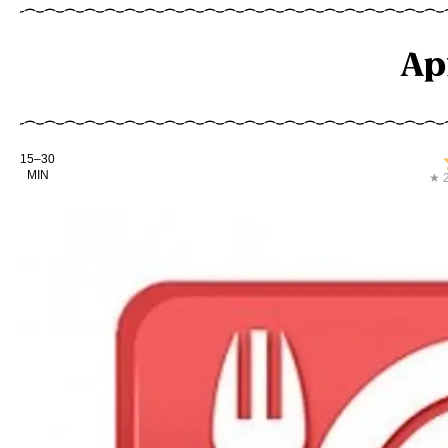
Ap
Kochdauer
15–30
MIN
★ 2