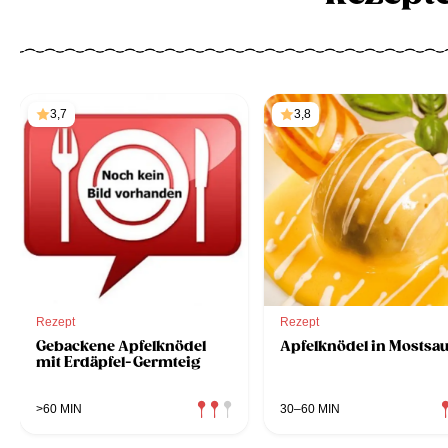
3,7
3,8
Rezept
Rezept
Gebackene Apfelknödel
Apfelknödel in Mostsa
mit Erdäpfel-Germteig
>60 MIN
30–60 MIN