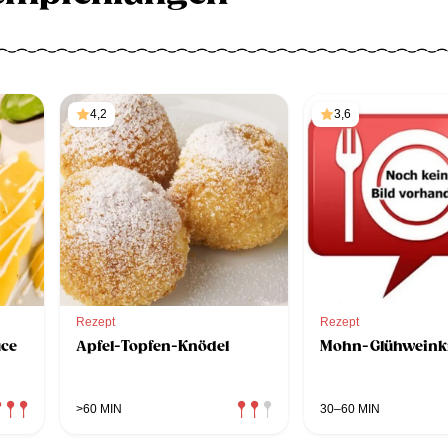
4,2
3,6
Rezept
Rezept
uce
Apfel-Topfen-Knödel
Mohn-Glühweink
>60 MIN
30–60 MIN