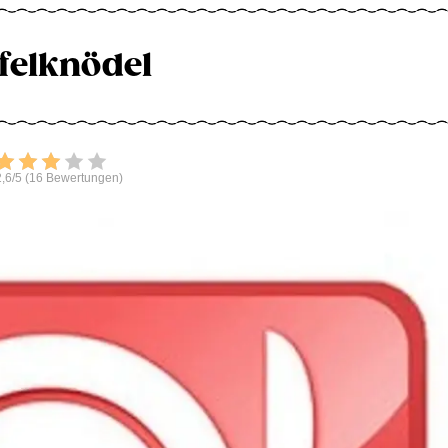
felknödel
Bewerten
,6/5 (16 Bewertungen)