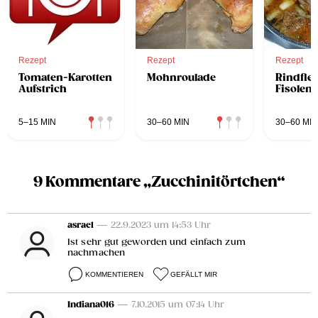
Rezept
Rezept
Rezept
Tomaten-Karotten
Mohnroulade
Rindfle
Aufstrich
Fisolen-
5–15 MIN
30–60 MIN
30–60 MIN
9 Kommentare „Zucchinitörtchen“
asrael
— 22.9.2023 um 14:53 Uhr
Ist sehr gut geworden und einfach zum
nachmachen
KOMMENTIEREN
GEFÄLLT MIR
Indiana016
— 7.10.2015 um 07:14 Uhr