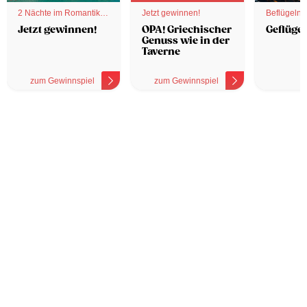
2 Nächte im Romantik
Jetzt gewinnen!
Beflügelnd
Hotel
Jetzt gewinnen!
OPA! Griechischer
Geflügel
Genuss wie in der
Taverne
zum Gewinnspiel
zum Gewinnspiel
z