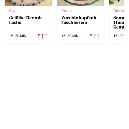
Rezept
Rezept
Rezept
Gefüllte Eier mit
Zucchinitopf mit
Sommer
Lachs
Faschiertem
Thunfi
Gemüse
15–30 MIN
15–30 MIN
15–30 MI