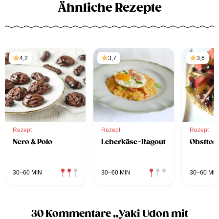
Ähnliche Rezepte
4,2
3,7
3,6
Rezept
Rezept
Rezept
Nero & Polo
Leberkäse-Ragout
Obsttor
30–60 MIN
30–60 MIN
30–60 MIN
30 Kommentare „Yaki Udon mit