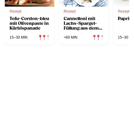
Rezept
Rezept
Rezept
Tofu-Cordon-bleu
Cannelloni mit
Paprik
mit Olivenpaste in
Lachs-Spargel-
Kürbispanade
Füllung aus dem
Dampfgarer
15–30 MIN
>60 MIN
15–30 MI