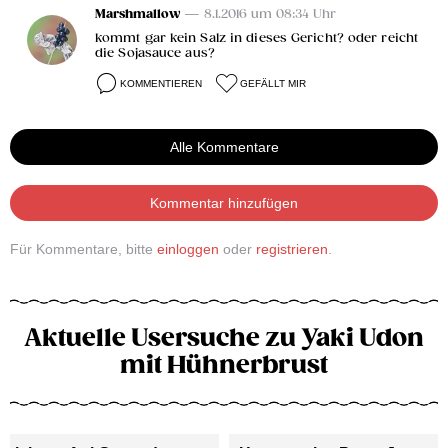
Marshmallow
— 8.1.2016 um 08:34 Uhr
kommt gar kein Salz in dieses Gericht? oder reicht
die Sojasauce aus?
KOMMENTIEREN
GEFÄLLT MIR
Alle Kommentare
Kommentar hinzufügen
Für Kommentare, bitte
einloggen
oder
registrieren
.
Aktuelle Usersuche zu Yaki Udon
mit Hühnerbrust