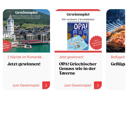
2 Nächte im Romantik
Jetzt gewinnen!
Beflügelnd
Hotel
Jetzt gewinnen!
OPA! Griechischer
Geflügel
Genuss wie in der
Taverne
zum Gewinnspiel
zum Gewinnspiel
z