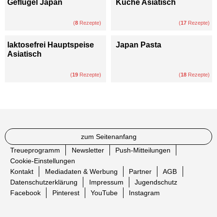
Geflügel Japan
Küche Asiatisch
(
8
Rezepte)
(
17
Rezepte)
laktosefrei Hauptspeise
Japan Pasta
Asiatisch
(
19
Rezepte)
(
18
Rezepte)
zum Seitenanfang
Treueprogramm
Newsletter
Push-Mitteilungen
Cookie-Einstellungen
Kontakt
Mediadaten & Werbung
Partner
AGB
Datenschutzerklärung
Impressum
Jugendschutz
Facebook
Pinterest
YouTube
Instagram