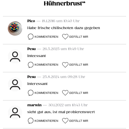
Hühnerbrust“
Pico
— 18.1.2016 um 10:40 Uhr
Habe frische chilischoten dazu gegeben
KOMMENTIEREN
GEFÄLLT MIR
Pesu
— 26.5.2025 um 19:49 Uhr
Inteessant
KOMMENTIEREN
GEFÄLLT MIR
Pesu
— 25.8.2024 um 09:28 Uhr
Interessant
KOMMENTIEREN
GEFÄLLT MIR
marwin
— 30.1.2022 um 10:43 Uhr
sieht gut aus, ist mal probierenswert
KOMMENTIEREN
GEFÄLLT MIR