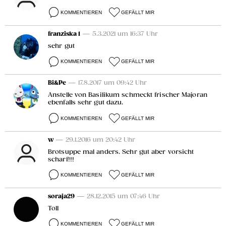
KOMMENTIEREN
GEFÄLLT MIR
franziska 1
— 5.3.2021 um 16:37 Uhr
sehr gut
KOMMENTIEREN
GEFÄLLT MIR
Bi&Pe
— 17.8.2017 um 09:42 Uhr
Anstelle von Basilikum schmeckt frischer Majoran
ebenfalls sehr gut dazu.
KOMMENTIEREN
GEFÄLLT MIR
w
— 29.1.2016 um 20:42 Uhr
Brotsuppe mal anders. Sehr gut aber vorsicht
scharf!!!
KOMMENTIEREN
GEFÄLLT MIR
soraja29
— 28.12.2015 um 07:46 Uhr
Toll
KOMMENTIEREN
GEFÄLLT MIR