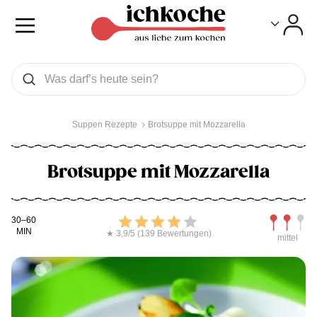
Toggle
Toggle
Was wollen Sie suchen
Suchen
Suppen Rezepte
Brotsuppe mit Mozzarella
Brotsuppe mit Mozzarella
Kochdauer
Bewerten
Schwierig
30–60
MIN
★ 3,9/5 (139 Bewertungen)
mittel