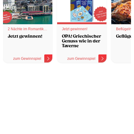
2 Nächte im Romantik
Jetzt gewinnen!
Beflügelnd
Hotel
Jetzt gewinnen!
OPA! Griechischer
Geflügel
Genuss wie in der
Taverne
zum Gewinnspiel
zum Gewinnspiel
z