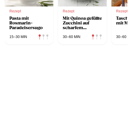
Rezept
Rezept
Rezept
Pasta mit
Mit Quinoa gefüllte
Tasche
Rosmarin-
Zucchini auf
mit Ma
Paradeisersugo
scharfem
Tomaten-Ragout
15–30 MIN
30–60 MIN
30–60 MI