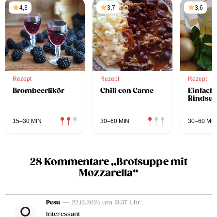
4,3
3,7
3,6
Rezept
Rezept
Rezept
Brombeerlikör
Chili con Carne
Einfach
Rindsu
15–30 MIN
30–60 MIN
30–60 MIN
28 Kommentare „Brotsuppe mit
Mozzarella“
Pesu
— 22.12.2024 um 13:37 Uhr
Interessant