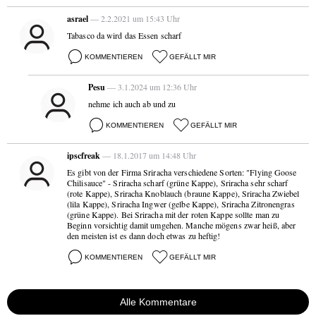
asrael
— 2.2.2021 um 15:43 Uhr
Tabasco da wird das Essen scharf
KOMMENTIEREN
GEFÄLLT MIR
Pesu
— 3.1.2024 um 12:36 Uhr
nehme ich auch ab und zu
KOMMENTIEREN
GEFÄLLT MIR
ipscfreak
— 18.1.2017 um 14:48 Uhr
Es gibt von der Firma Sriracha verschiedene Sorten: "Flying Goose
Chilisauce" - Sriracha scharf (grüne Kappe), Sriracha sehr scharf
(rote Kappe), Sriracha Knoblauch (braune Kappe), Sriracha Zwiebel
(lila Kappe), Sriracha Ingwer (gelbe Kappe), Sriracha Zitronengras
(grüne Kappe). Bei Sriracha mit der roten Kappe sollte man zu
Beginn vorsichtig damit umgehen. Manche mögens zwar heiß, aber
den meisten ist es dann doch etwas zu heftig!
KOMMENTIEREN
GEFÄLLT MIR
Alle Kommentare