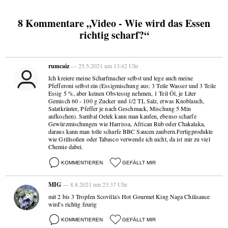
8 Kommentare „Video - Wie wird das Essen
richtig scharf?“
rumcaiz
— 25.5.2021 um 13:42 Uhr
Ich kreiere meine Scharfmacher selbst und lege auch meine
Pfefferoni selbst ein (Essigmischung aus: 3 Teile Wasser und 3 Teile
Essig 5 %, aber keinen Obstessig nehmen, 1 Teil Öl, je Liter
Gemisch 60 - 100 g Zucker und 1/2 TL Salz, etwas Knoblauch,
Salatkräuter, Pfeffer je nach Geschmack, Mischung 5 Min
aufkochen). Sambal Oelek kann man kaufen, ebenso scharfe
Gewürzmischungen wie Harrissa, African Rub oder Chakalaka,
daraus kann man tolle scharfe BBC Saucen zaubern.Fertigprodukte
wie Grillsoßen oder Tabasco verwende ich nicht, da ist mir zu viel
Chemie dabei.
KOMMENTIEREN
GEFÄLLT MIR
MIG
— 8.8.2021 um 23:37 Uhr
mit 2 bis 3 Tropfen Scovilla's Hot Gourmet King Naga Chilisauce
wird's richtig feurig
KOMMENTIEREN
GEFÄLLT MIR