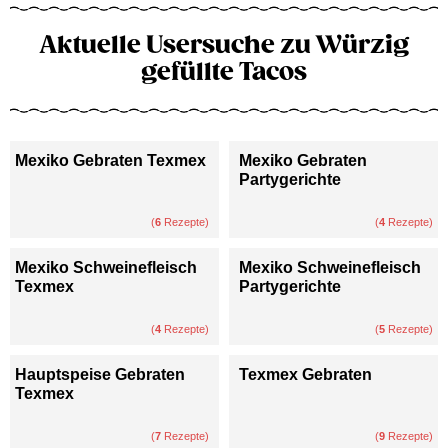
Aktuelle Usersuche zu Würzig
gefüllte Tacos
Mexiko Gebraten Texmex
Mexiko Gebraten
Partygerichte
(
6
Rezepte)
(
4
Rezepte)
Mexiko Schweinefleisch
Mexiko Schweinefleisch
Texmex
Partygerichte
(
4
Rezepte)
(
5
Rezepte)
Hauptspeise Gebraten
Texmex Gebraten
Texmex
(
7
Rezepte)
(
9
Rezepte)