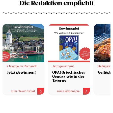
Die Redaktion empfiehlt
2 Nächte im Romantik
Jetzt gewinnen!
Beflügelnd
Hotel
Jetzt gewinnen!
OPA! Griechischer
Geflügel
Genuss wie in der
Taverne
zum Gewinnspiel
zum Gewinnspiel
z