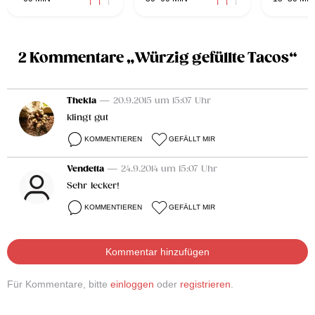
2 Kommentare „Würzig gefüllte Tacos“
Thekla
— 20.9.2015 um 15:07 Uhr
klingt gut
KOMMENTIEREN
GEFÄLLT MIR
Vendetta
— 24.9.2014 um 15:07 Uhr
Sehr lecker!
KOMMENTIEREN
GEFÄLLT MIR
Kommentar hinzufügen
Für Kommentare, bitte
einloggen
oder
registrieren
.