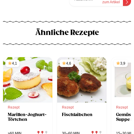
zum Artikel
Ähnliche Rezepte
4,1
4,6
3,9
Rezept
Rezept
Rezept
Marillen-Joghurt-
Fischlaibchen
Gemüse
Törtchen
Suppe m
>60 MIN
30–60 MIN
15–30 MIN