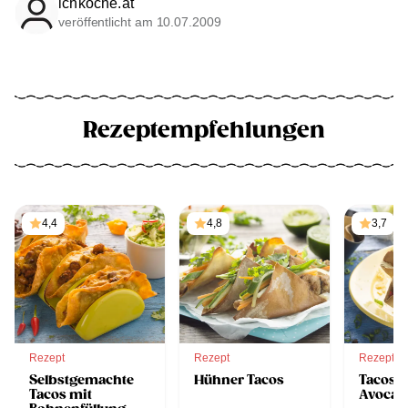
ichkoche.at
veröffentlicht am 10.07.2009
Rezeptempfehlungen
4,4
4,8
3,7
Rezept
Rezept
Rezept
Selbstgemachte
Hühner Tacos
Tacos m
Tacos mit
Avocad