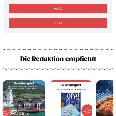
weiß
grün
Die Redaktion empfiehlt