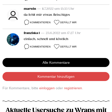
marwin
— 11.7.2022 um 13:33 Uhr
da fehlt mir etwas fleischiges
KOMMENTIEREN
GEFÄLLT MIR
franziska 1
— 23.6.2022 um 17:27 Uhr
einfach, schnell und köstlich
KOMMENTIEREN
GEFÄLLT MIR
Alle Kommentare
Kommentar hinzufügen
Für Kommentare, bitte
einloggen
oder
registrieren
.
Aktuelle Usersuche zu Wraps mit