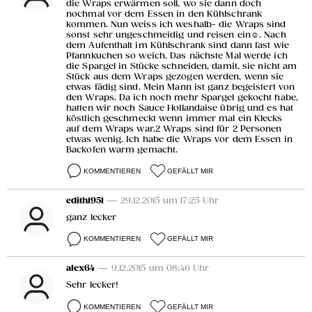
die Wraps erwärmen soll, wo sie dann doch
nochmal vor dem Essen in den Kühlschrank
kommen. Nun weiss ich weshalb- die Wraps sind
sonst sehr ungeschmeidig und reisen ein☺. Nach
dem Aufenthalt im Kühlschrank sind dann fast wie
Pfannkuchen so weich. Das nächste Mal werde ich
die Spargel in Stücke schneiden, damit, sie nicht am
Stück aus dem Wraps gezogen werden, wenn sie
etwas fädig sind. Mein Mann ist ganz begeistert von
den Wraps. Da ich noch mehr Spargel gekocht habe,
hatten wir noch Sauce Hollandaise übrig und es hat
köstlich geschmeckt wenn immer mal ein Klecks
auf dem Wraps war.2 Wraps sind für 2 Personen
etwas wenig. Ich habe die Wraps vor dem Essen in
Backofen warm gemacht.
KOMMENTIEREN
GEFÄLLT MIR
edith1951
— 29.12.2015 um 17:25 Uhr
ganz lecker
KOMMENTIEREN
GEFÄLLT MIR
alex64
— 9.12.2015 um 08:46 Uhr
Sehr lecker!
KOMMENTIEREN
GEFÄLLT MIR