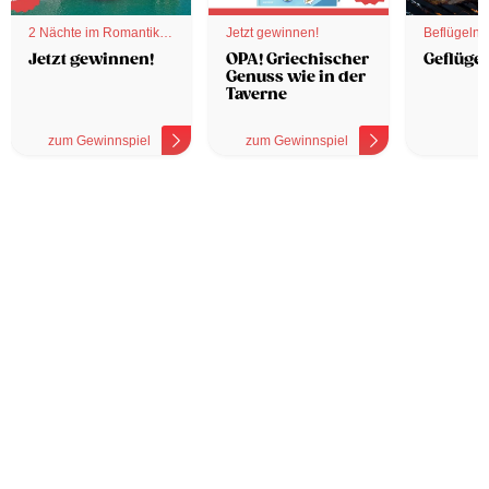
2 Nächte im Romantik
Jetzt gewinnen!
Beflügelnd
Hotel
Jetzt gewinnen!
OPA! Griechischer
Geflügel
Genuss wie in der
Taverne
zum Gewinnspiel
zum Gewinnspiel
z