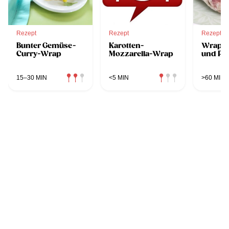
Rezept
Rezept
Rezept
Bunter Gemüse-
Karotten-
Wraps 
Curry-Wrap
Mozzarella-Wrap
und Pro
15–30 MIN
<5 MIN
>60 MIN