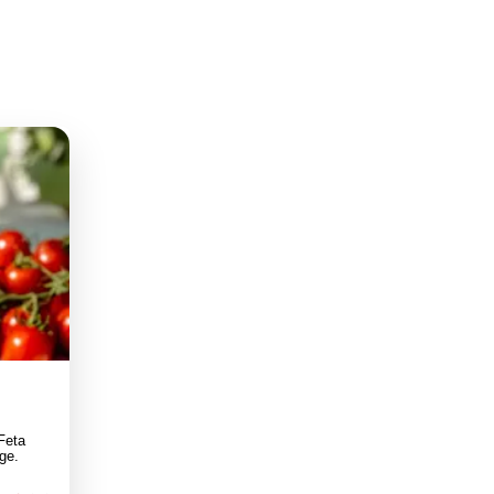
Feta
ge.