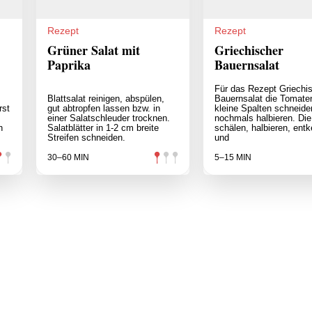
Rezept
Rezept
Grüner Salat mit
Griechischer
Paprika
Bauernsalat
Für das Rezept Griechi
Blattsalat reinigen, abspülen,
Bauernsalat die Tomaten
rst
gut abtropfen lassen bzw. in
kleine Spalten schneide
einer Salatschleuder trocknen.
nochmals halbieren. Di
n
Salatblätter in 1-2 cm breite
schälen, halbieren, ent
Streifen schneiden.
und
30–60 MIN
5–15 MIN