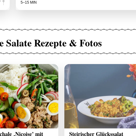
5–15 MIN
e Salate Rezepte & Fotos
chale ‚Niçoise’ mit
Steirischer Glückssalat