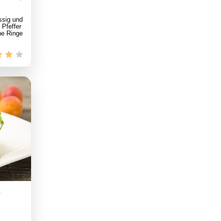
ssig und
 Pfeffer
ne Ringe
n