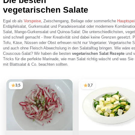
Die besten
vegetarischen Salate
Egal ob als
Vorspeise
, Zwischengang, Beilage oder sommerliche
Hauptspei
Erdäpfelsalat, Gurkensalat und Paradeisersalat oder modernere Kombinati
Salat, Mango-Gurkensalat und Quinoa-Salat: Die unterschiedlichsten, veget
sind schnell gemacht - Ihrer Kreativität sind dabei keine Grenzen gesetzt. 
Tofu, Käse, Nüssen oder Obst erfreuen nicht nur Vegetarier. Vegetarische S
und auch ohne Fleisch Abwechslung in den Salatalltag bringen. Wie wäre e
Couscous-Salat? Wir haben die besten
vegetarischen Salat Rezepte
und vi
Tricks für die perfekte Marinade, wie man Salat richtig wäscht und was S
mit Blattsalat & Co. beachten sollten.
3,5
3,7