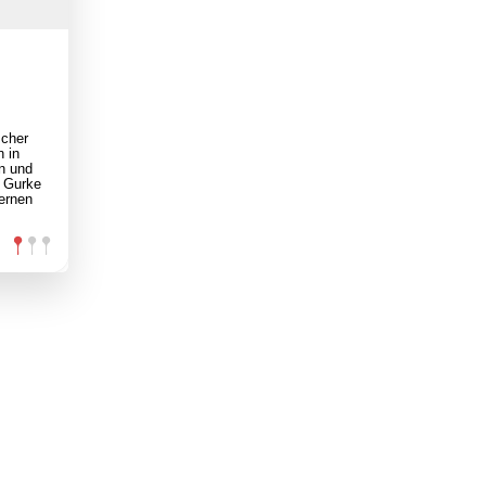
scher
 in
n und
e Gurke
kernen