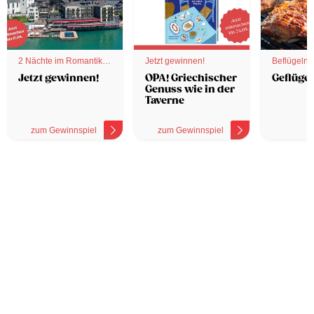
2 Nächte im Romantik
Jetzt gewinnen!
Beflügelnd
Hotel
Jetzt gewinnen!
OPA! Griechischer
Geflügel
Genuss wie in der
Taverne
zum Gewinnspiel
zum Gewinnspiel
z