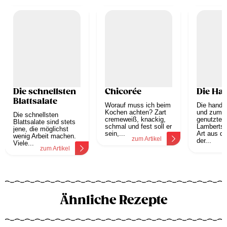
Die schnellsten
Chicorée
Die Ha
Blattsalate
Worauf muss ich beim
Die hande
Kochen achten? Zart
und zum V
Die schnellsten
cremeweiß, knackig,
genutzte
Blattsalate sind stets
schmal und fest soll er
Lambertsha
jene, die möglichst
sein,...
Art aus de
wenig Arbeit machen.
zum Artikel
der...
Viele...
z
zum Artikel
Ähnliche Rezepte