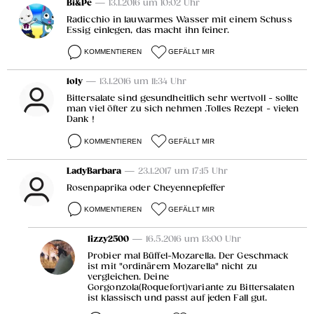
Bi&Pe
— 13.1.2016 um 10:02 Uhr
Radicchio in lauwarmes Wasser mit einem Schuss
Essig einlegen, das macht ihn feiner.
KOMMENTIEREN
GEFÄLLT MIR
loly
— 13.1.2016 um 11:34 Uhr
Bittersalate sind gesundheitlich sehr wertvoll - sollte
man viel öfter zu sich nehmen .Tolles Rezept - vielen
Dank !
KOMMENTIEREN
GEFÄLLT MIR
LadyBarbara
— 23.1.2017 um 17:15 Uhr
Rosenpaprika oder Cheyennepfeffer
KOMMENTIEREN
GEFÄLLT MIR
lizzy2500
— 16.5.2016 um 13:00 Uhr
Probier mal Büffel-Mozarella. Der Geschmack
ist mit "ordinärem Mozarella" nicht zu
vergleichen. Deine
Gorgonzola(Roquefort)variante zu Bittersalaten
ist klassisch und passt auf jeden Fall gut.