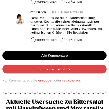
KOMMENTIEREN
GEFÄLLT MIR
mtutschek
— 14.1.2016 um 12:28 Uhr
Liebe MIG! Dies ist die Zusammenstellung
unseres Kochs, die seiner Meinung nach gut
harmoniert. Sie können selbstverständlich
einen anderen Käse Ihrer Wahl verwenden. Mit
kulinarischen Grüßen - Die Redaktion
KOMMENTIEREN
GEFÄLLT MIR
Alle Kommentare
Kommentar hinzufügen
Für Kommentare, bitte
einloggen
oder
registrieren
.
Aktuelle Usersuche zu Bittersalat
mit Haselnüssen und Mozzarella