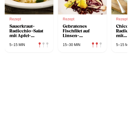
Rezept
Rezept
Rezept
Sauerkraut-
Gebratenes
Chicor
Radicchio-Salat
Fischfilet auf
Radicch
mit Apfel-
Linsen-
mit
Dressing
Radicchio-Salat
Blausc
5–15 MIN
15–30 MIN
5–15 MIN