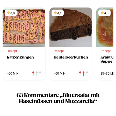
3,8
3,6
3,3
Rezept
Rezept
Rezept
Katzenzungen
Heidelbeerkuchen
Kraut u
Suppe
>60 MIN
>60 MIN
15–30 MIN
63 Kommentare „Bittersalat mit
Haselnüssen und Mozzarella“