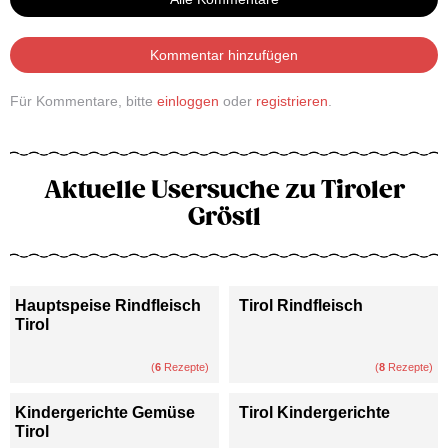
Kommentar hinzufügen
Für Kommentare, bitte
einloggen
oder
registrieren
.
Aktuelle Usersuche zu Tiroler
Gröstl
Hauptspeise Rindfleisch
Tirol Rindfleisch
Tirol
(
6
Rezepte)
(
8
Rezepte)
Kindergerichte Gemüse
Tirol Kindergerichte
Tirol