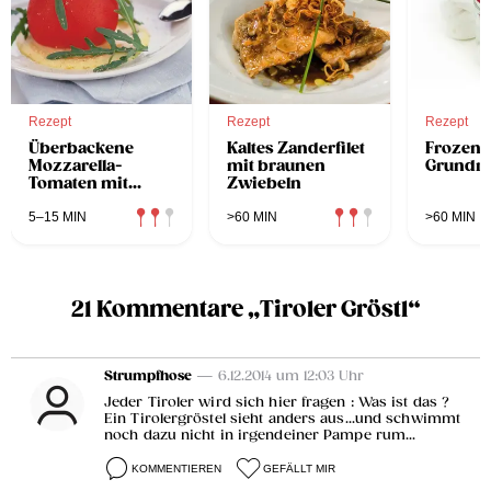
Rezept
Rezept
Rezept
Überbackene
Kaltes Zanderfilet
Frozen 
Mozzarella-
mit braunen
Grundre
Tomaten mit
Zwiebeln
Cremepolenta
5–15 MIN
>60 MIN
>60 MIN
21 Kommentare „Tiroler Gröstl“
Strumpfhose
— 6.12.2014 um 12:03 Uhr
Jeder Tiroler wird sich hier fragen : Was ist das ?
Ein Tirolergröstel sieht anders aus...und schwimmt
noch dazu nicht in irgendeiner Pampe rum...
KOMMENTIEREN
GEFÄLLT MIR