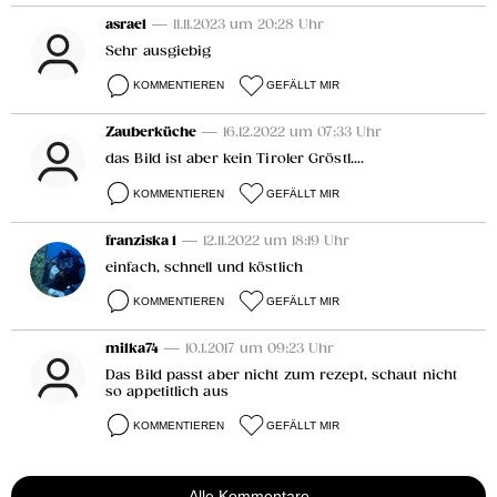
asrael
— 11.11.2023 um 20:28 Uhr
Sehr ausgiebig
KOMMENTIEREN
GEFÄLLT MIR
Zauberküche
— 16.12.2022 um 07:33 Uhr
das Bild ist aber kein Tiroler Gröstl....
KOMMENTIEREN
GEFÄLLT MIR
franziska 1
— 12.11.2022 um 18:19 Uhr
einfach, schnell und köstlich
KOMMENTIEREN
GEFÄLLT MIR
milka74
— 10.1.2017 um 09:23 Uhr
Das Bild passt aber nicht zum rezept, schaut nicht
so appetitlich aus
KOMMENTIEREN
GEFÄLLT MIR
Alle Kommentare