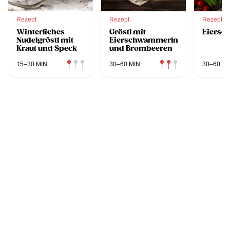
Rezept
Rezept
Rezept
Winterliches
Gröstl mit
Eiersc
Nudelgröstl mit
Eierschwammerln
Kraut und Speck
und Brombeeren
15–30 MIN
30–60 MIN
30–60 MI