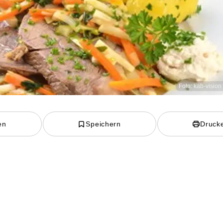
Foto: kab-vision
en
Speichern
Druck