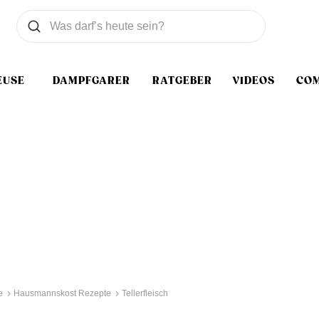
Was wollen Sie suchen
Suchen
EUSE
DAMPFGARER
RATGEBER
VIDEOS
CO
e
Hausmannskost Rezepte
Tellerfleisch