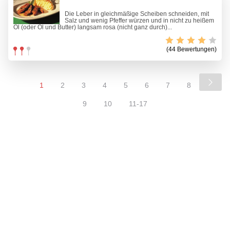
Die Leber in gleichmäßige Scheiben schneiden, mit
Salz und wenig Pfeffer würzen und in nicht zu heißem
Öl (oder Öl und Butter) langsam rosa (nicht ganz durch)...
(44 Bewertungen)
1
2
3
4
5
6
7
8
9
10
11-17