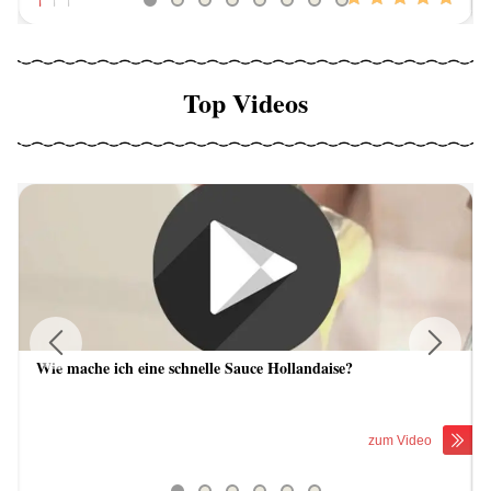
Top Videos
Wie mache ich eine schnelle Sauce Hollandaise?
Previous
Next
zum Video