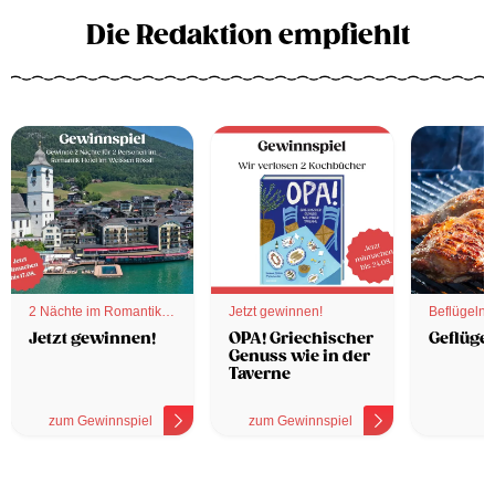
Die Redaktion empfiehlt
2 Nächte im Romantik
Jetzt gewinnen!
Beflügelnd
Hotel
Jetzt gewinnen!
OPA! Griechischer
Geflügel
Genuss wie in der
Taverne
zum Gewinnspiel
zum Gewinnspiel
z