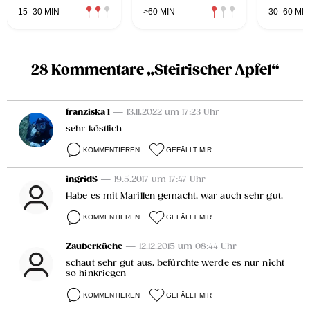
15–30 MIN
>60 MIN
30–60 MIN
28 Kommentare „Steirischer Apfel“
franziska 1
— 13.11.2022 um 17:23 Uhr
sehr köstlich
KOMMENTIEREN
GEFÄLLT MIR
ingridS
— 19.5.2017 um 17:47 Uhr
Habe es mit Marillen gemacht, war auch sehr gut.
KOMMENTIEREN
GEFÄLLT MIR
Zauberküche
— 12.12.2015 um 08:44 Uhr
schaut sehr gut aus, befürchte werde es nur nicht
so hinkriegen
KOMMENTIEREN
GEFÄLLT MIR