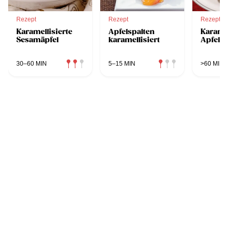
Rezept
Rezept
Rezept
Karamellisierte
Apfelspalten
Karamel
Sesamäpfel
karamellisiert
Apfeltö
30–60 MIN
5–15 MIN
>60 MIN