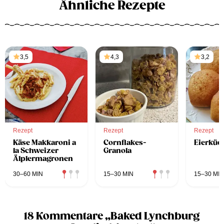
Ähnliche Rezepte
3,5
4,3
3,2
Rezept
Rezept
Rezept
Käse Makkaroni a
Cornflakes-
Eierküc
la Schweizer
Granola
Älplermagronen
30–60 MIN
15–30 MIN
15–30 MIN
18 Kommentare „Baked Lynchburg