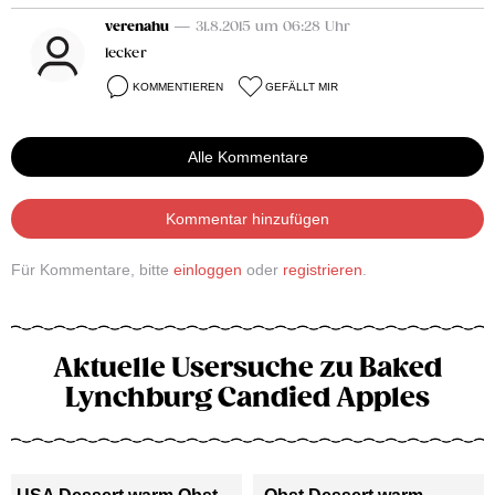
verenahu
— 31.8.2015 um 06:28 Uhr
lecker
KOMMENTIEREN
GEFÄLLT MIR
Alle Kommentare
Kommentar hinzufügen
Für Kommentare, bitte
einloggen
oder
registrieren
.
Aktuelle Usersuche zu Baked
Lynchburg Candied Apples