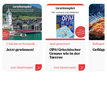
2 Nächte im Romantik
Jetzt gewinnen!
Beflügelnd
Hotel
Jetzt gewinnen!
OPA! Griechischer
Geflügel
Genuss wie in der
Taverne
zum Gewinnspiel
zum Gewinnspiel
z