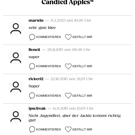
Candied Apples“
marwin
— 8.2.2023 um 10:26 Uhr
sehr gute Idee
KOMMENTIEREN
GEFÄLLT MIR
Rene11
— 28.11.2015 um 06:38 Uhr
super
KOMMENTIEREN
GEFÄLLT MIR
rickerl2
— 22.10.2015 um 21:29 Uhr
Super
KOMMENTIEREN
GEFÄLLT MIR
ipscfreak
— 14.9.2015 um 12:05 Uhr
Nicht Jugendfrei, aber der Jackie kommt richtig
gut!
KOMMENTIEREN
GEFÄLLT MIR