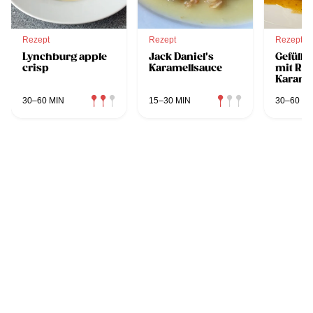
Rezept
Rezept
Rezept
Lynchburg apple
Jack Daniel's
Gefüllte
crisp
Karamellsauce
mit Ro
Karame
30–60 MIN
15–30 MIN
30–60 MI