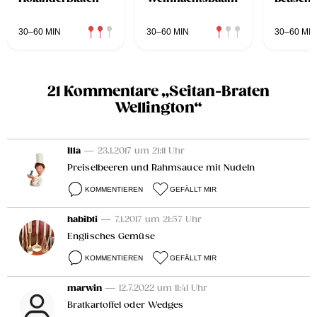
30–60 MIN
30–60 MIN
30–60 MIN
21 Kommentare „Seitan-Braten
Wellington“
Illa
— 23.1.2017 um 21:11 Uhr
Preiselbeeren und Rahmsauce mit Nudeln
KOMMENTIEREN
GEFÄLLT MIR
habibti
— 7.1.2017 um 21:57 Uhr
Englisches Gemüse
KOMMENTIEREN
GEFÄLLT MIR
marwin
— 12.7.2022 um 11:41 Uhr
Bratkartoffel oder Wedges