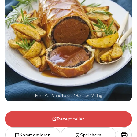
Foto: MariMarie Laforêt/ Hädecke Verlag
Rezept teilen
Kommentieren
Speichern