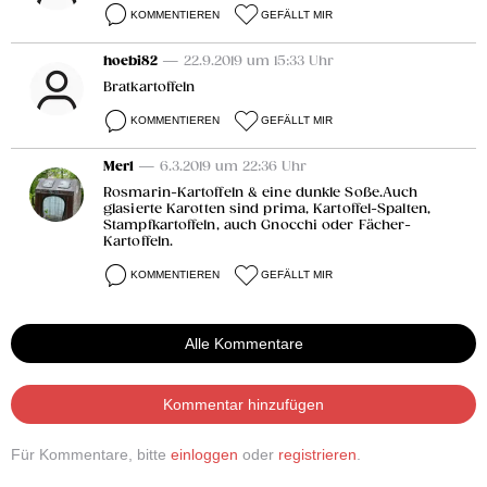
KOMMENTIEREN
GEFÄLLT MIR
hoebi82
— 22.9.2019 um 15:33 Uhr
Bratkartoffeln
KOMMENTIEREN
GEFÄLLT MIR
Merl
— 6.3.2019 um 22:36 Uhr
Rosmarin-Kartoffeln & eine dunkle Soße.Auch
glasierte Karotten sind prima, Kartoffel-Spalten,
Stampfkartoffeln, auch Gnocchi oder Fächer-
Kartoffeln.
KOMMENTIEREN
GEFÄLLT MIR
Alle Kommentare
Kommentar hinzufügen
Für Kommentare, bitte
einloggen
oder
registrieren
.