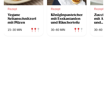
Rezept
Rezept
Rezept
Vegane
Königinpastetchen
Zucchi
Seitanschnitzerl
mit Esskastanien
mit Am
mit Pilzen
und Räuchertofu
und
Ofenpa
15–30 MIN
30–60 MIN
30–60 MI