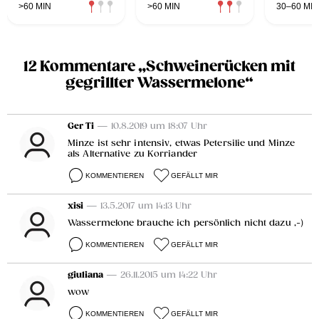
>60 MIN
>60 MIN
30–60 MIN
12 Kommentare „Schweinerücken mit
gegrillter Wassermelone“
Ger Ti
— 10.8.2019 um 18:07 Uhr
Minze ist sehr intensiv, etwas Petersilie und Minze
als Alternative zu Korriander
KOMMENTIEREN
GEFÄLLT MIR
xisi
— 13.5.2017 um 14:13 Uhr
Wassermelone brauche ich persönlich nicht dazu ,-)
KOMMENTIEREN
GEFÄLLT MIR
giuliana
— 26.11.2015 um 14:22 Uhr
wow
KOMMENTIEREN
GEFÄLLT MIR