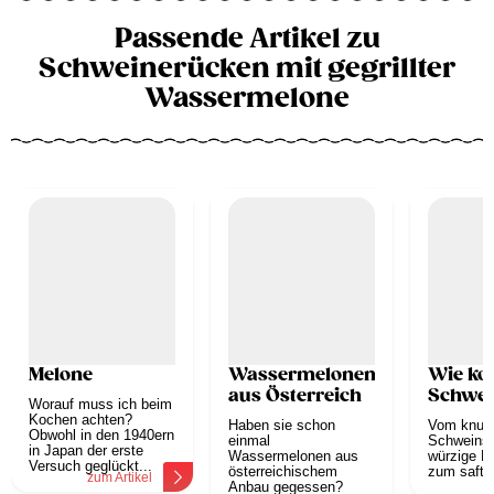
Passende Artikel zu
Schweinerücken mit gegrillter
Wassermelone
Melone
Wassermelonen
Wie ko
aus Österreich
Schwei
Worauf muss ich beim
Kochen achten?
Haben sie schon
Vom knusp
Obwohl in den 1940ern
einmal
Schweinsb
in Japan der erste
Wassermelonen aus
würzige Ri
Versuch geglückt...
österreichischem
zum saftig
zum Artikel
z
Anbau gegessen?