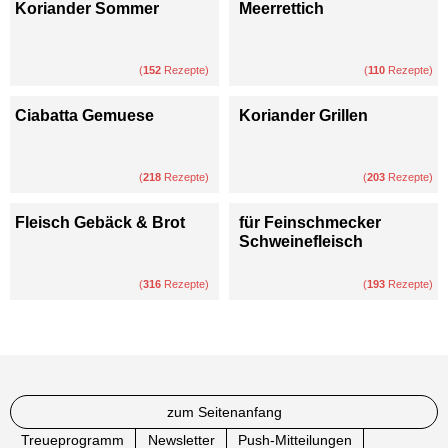
Koriander Sommer
Meerrettich
(
152
Rezepte)
(
110
Rezepte)
Ciabatta Gemuese
Koriander Grillen
(
218
Rezepte)
(
203
Rezepte)
Fleisch Gebäck & Brot
für Feinschmecker
Schweinefleisch
(
316
Rezepte)
(
193
Rezepte)
zum Seitenanfang
Treueprogramm
Newsletter
Push-Mitteilungen