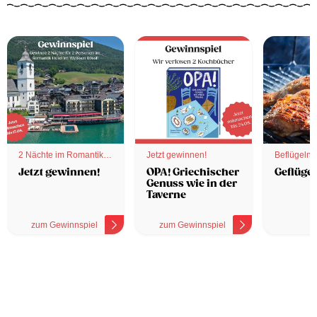
2 Nächte im Romantik
Jetzt gewinnen!
Beflügelnd
Hotel
Jetzt gewinnen!
OPA! Griechischer
Geflügel
Genuss wie in der
Taverne
zum Gewinnspiel
zum Gewinnspiel
z