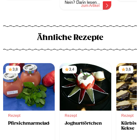
Nein? Dann lesen...
zum Artikel
Ähnliche Rezepte
3,8
3,4
3,6
Rezept
Rezept
Rezept
Pfirsichmarmelade
Joghurttörtchen
Kürbis-
Kekse