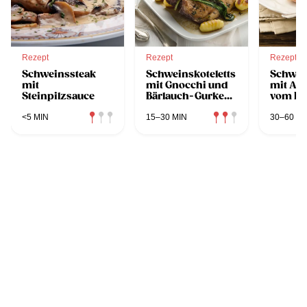
Rezept
Rezept
Rezept
Schweinssteak
Schweinskoteletts
Schwein
mit
mit Gnocchi und
mit Ap
Steinpilzsauce
Bärlauch-Gurken-
vom Bl
Salat
<5 MIN
15–30 MIN
30–60 MI