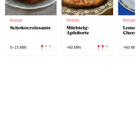
Rezept
Rezept
Rezept
Schokocroissants
Mürbteig-
Lemon
Apfeltorte
Cheese
5–15 MIN
>60 MIN
>60 MIN