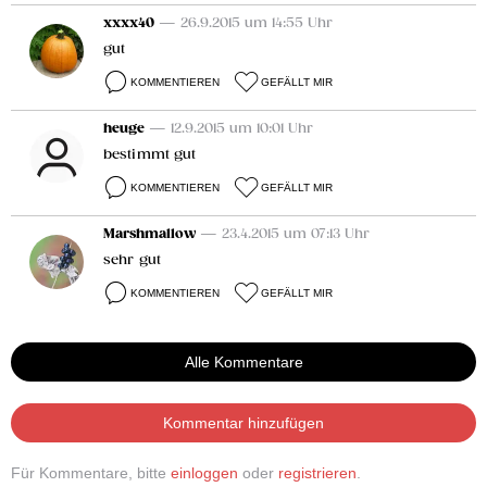
xxxx40
— 26.9.2015 um 14:55 Uhr
gut
KOMMENTIEREN
GEFÄLLT MIR
heuge
— 12.9.2015 um 10:01 Uhr
bestimmt gut
KOMMENTIEREN
GEFÄLLT MIR
Marshmallow
— 23.4.2015 um 07:13 Uhr
sehr gut
KOMMENTIEREN
GEFÄLLT MIR
Alle Kommentare
Kommentar hinzufügen
Für Kommentare, bitte
einloggen
oder
registrieren
.