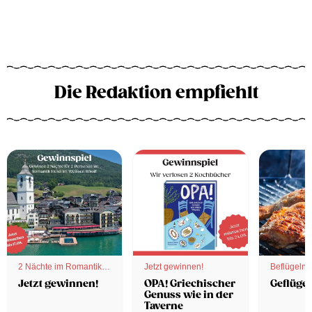
Die Redaktion empfiehlt
2 Nächte im Romantik
Jetzt gewinnen!
Beflügelnd
Hotel
Jetzt gewinnen!
OPA! Griechischer
Geflügel
Genuss wie in der
Taverne