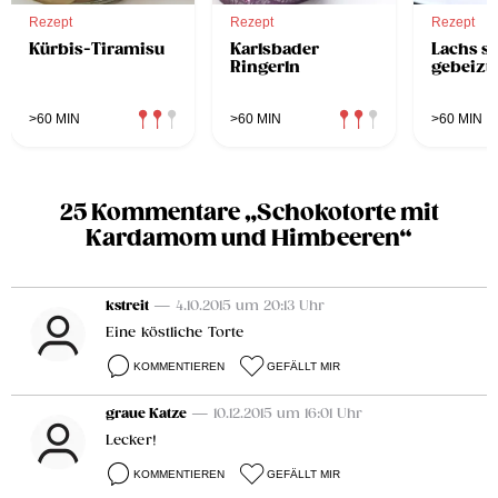
Rezept
Rezept
Rezept
Kürbis-Tiramisu
Karlsbader
Lachs se
Ringerln
gebeizt
>60 MIN
>60 MIN
>60 MIN
25 Kommentare „Schokotorte mit
Kardamom und Himbeeren“
kstreit
— 4.10.2015 um 20:13 Uhr
Eine köstliche Torte
KOMMENTIEREN
GEFÄLLT MIR
graue Katze
— 10.12.2015 um 16:01 Uhr
Lecker!
KOMMENTIEREN
GEFÄLLT MIR