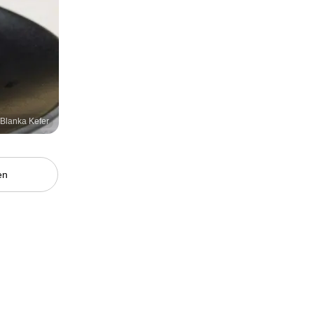
/Blanka Kefer
en