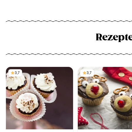
Rezept
3,7
3,7