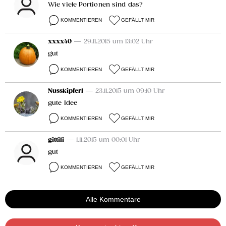
Wie viele Portionen sind das?
KOMMENTIEREN
GEFÄLLT MIR
xxxx40
— 29.11.2015 um 13:02 Uhr
gut
KOMMENTIEREN
GEFÄLLT MIR
Nusskipferl
— 23.11.2015 um 09:10 Uhr
gute Idee
KOMMENTIEREN
GEFÄLLT MIR
gittili
— 1.11.2015 um 00:01 Uhr
gut
KOMMENTIEREN
GEFÄLLT MIR
Alle Kommentare