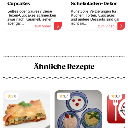
Cupcakes
Schokoladen-Dekor
Süßes oder Saures? Diese
Kunstvolle Verzierungen für
Hexen-Cupcakes schmecken
Kuchen, Torten, Cupcakes
zwar nach Karamell, sehen
und andere Desserts sind gar
aber gar...
nicht so...
zum Video
zum Video
Ähnliche Rezepte
3,8
3,7
3,8