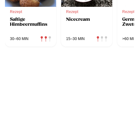
Rezept
Rezept
Rezept
Saftige
Nicecream
Germkn
Himbeermuffins
Zwetsc
30–60 MIN
15–30 MIN
>60 MIN