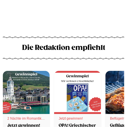
Die Redaktion empfiehlt
2 Nächte im Romantik
Jetzt gewinnen!
Beflügelnd
Hotel
Jetzt gewinnen!
OPA! Griechischer
Geflügel