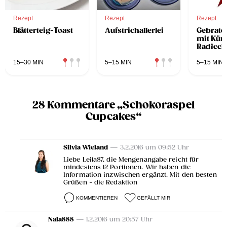
Rezept
Rezept
Rezept
Blätterteig-Toast
Aufstrichallerlei
Gebrate
mit Kür
Radicch
15–30 MIN
5–15 MIN
5–15 MIN
28 Kommentare „Schokoraspel
Cupcakes“
Silvia Wieland
— 3.2.2016 um 09:52 Uhr
Liebe Leila87, die Mengenangabe reicht für
mindestens 12 Portionen. Wir haben die
Information inzwischen ergänzt. Mit den besten
Grüßen - die Redaktion
KOMMENTIEREN
GEFÄLLT MIR
Nala888
— 1.2.2016 um 20:57 Uhr