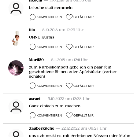
hkocht
— 11.10.2018 um 08:53 Uhr
brioche statt semmeln
KOMMENTIEREN
GEFÄLLT MIR
Illa
— 8.10.2018 um 12:29 Uhr
OHNE Kürbis
KOMMENTIEREN
GEFÄLLT MIR
Morli59
— 8.11.2018 um 12:11 Uhr
zum Kürbiskompott gebe ich ein paar fein
geschnittene Birnen oder Apfelstücke (vorher
schälen)
KOMMENTIEREN
GEFÄLLT MIR
asrael
— 5.10.2023 um 12:28 Uhr
Ganz einfach zum machen
KOMMENTIEREN
GEFÄLLT MIR
Zauberküche
— 22.12.2022 um 06:24 Uhr
uns schmeckt es mit geriebenen Nüssen oder Mohn