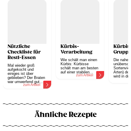
Nützliche
Kürbis-
Kürbis
Checkliste für
Verarbeitung
Grupp
Restl-Essen
Wie schält man einen
Die nahez
Kürbis: Kürbisse
unübersch
Mal wieder groß
schält man am besten
Sortenviel
aufgekocht und
auf einer stabilen...
Arten) der
einiges ist über
zum Artikel
wird in drei
geblieben? Der Braten
z
war umwerfend gut...
zum Artikel
Ähnliche Rezepte