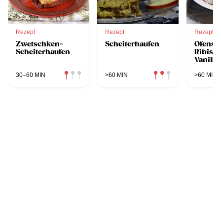
Rezept
Rezept
Rezept
Zwetschken-
Scheiterhaufen
Ofensch
Scheiterhaufen
Ribisel
Vanille
30–60 MIN
>60 MIN
>60 MIN