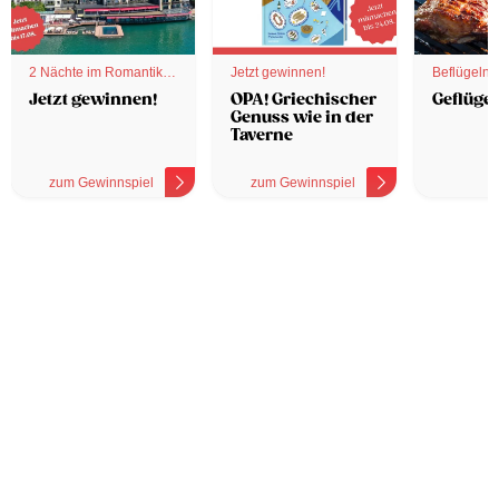
2 Nächte im Romantik
Jetzt gewinnen!
Beflügelnd
Hotel
Jetzt gewinnen!
OPA! Griechischer
Geflügel
Genuss wie in der
Taverne
zum Gewinnspiel
zum Gewinnspiel
z