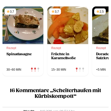
3,7
3,7
2,5
Rezept
Rezept
Rezept
Spinatlasagne
Früchte in
Dorade 
Karamellsoße
Salzkru
30–60 MIN
15–30 MIN
<5 MIN
16 Kommentare „Scheiterhaufen mit
Kürbiskompott“