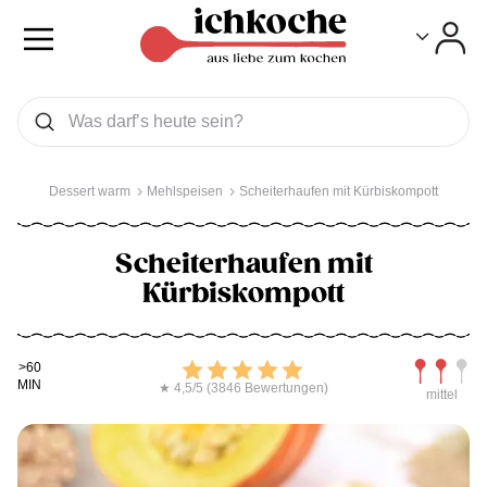
Toggle
Toggle
Was wollen Sie suchen
Suchen
Dessert warm
Mehlspeisen
Scheiterhaufen mit Kürbiskompott
Scheiterhaufen mit
Kürbiskompott
Kochdauer
Bewerten
Schwierig
>60
MIN
★ 4,5/5 (3846 Bewertungen)
mittel