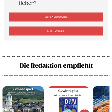
lieber?
aus Semmeln
aus Striezel
Die Redaktion empfiehlt