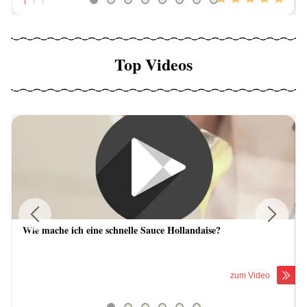
Top Videos
Wie mache ich eine schnelle Sauce Hollandaise?
Previous
Next
zum Video