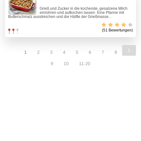
Grieß und Zucker in die kochende, gesalzene Milch
einrühren und aufkochen lassen. Eine Pfanne mit
Butterschmalz ausstreichen und die Hälfte der Grießmasse...
(51 Bewertungen)
1
2
3
4
5
6
7
8
9
10
11-20