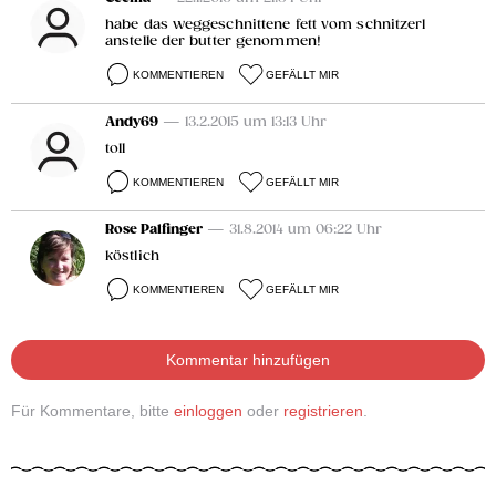
habe das weggeschnittene fett vom schnitzerl
anstelle der butter genommen!
KOMMENTIEREN
GEFÄLLT MIR
Andy69
— 13.2.2015 um 13:13 Uhr
toll
KOMMENTIEREN
GEFÄLLT MIR
Rose Palfinger
— 31.8.2014 um 06:22 Uhr
köstlich
KOMMENTIEREN
GEFÄLLT MIR
Kommentar hinzufügen
Für Kommentare, bitte
einloggen
oder
registrieren
.