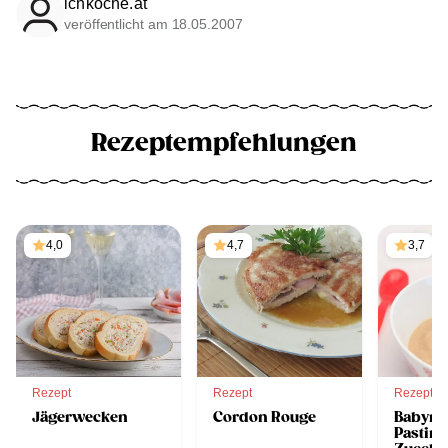
ichkoche.at
veröffentlicht am 18.05.2007
Rezeptempfehlungen
4,0
4,7
3,7
Rezept
Rezept
Rezept
Jägerwecken
Cordon Rouge
Babyna
Pastin