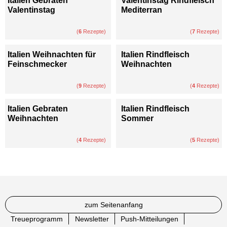
Italien Gebraten
Valentinstag Rindfleisch
Valentinstag
Mediterran
(
6
Rezepte)
(
7
Rezepte)
Italien Weihnachten für
Italien Rindfleisch
Feinschmecker
Weihnachten
(
9
Rezepte)
(
4
Rezepte)
Italien Gebraten
Italien Rindfleisch
Weihnachten
Sommer
(
4
Rezepte)
(
5
Rezepte)
zum Seitenanfang
Treueprogramm
Newsletter
Push-Mitteilungen