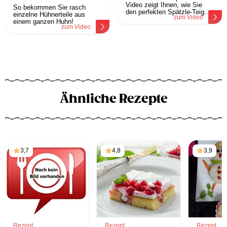
Video zeigt Ihnen, wie Sie
So bekommen Sie rasch
den perfekten Spätzle-Teig...
einzelne Hühnerteile aus
zum Video
einem ganzen Huhn!
zum Video
Ähnliche Rezepte
3,7
4,8
3,9
Rezept
Rezept
Rezept