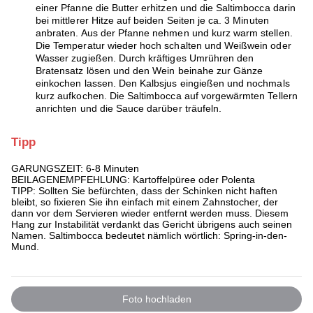
einer Pfanne die Butter erhitzen und die Saltimbocca darin
bei mittlerer Hitze auf beiden Seiten je ca. 3 Minuten
anbraten. Aus der Pfanne nehmen und kurz warm stellen.
Die Temperatur wieder hoch schalten und Weißwein oder
Wasser zugießen. Durch kräftiges Umrühren den
Bratensatz lösen und den Wein beinahe zur Gänze
einkochen lassen. Den Kalbsjus eingießen und nochmals
kurz aufkochen. Die Saltimbocca auf vorgewärmten Tellern
anrichten und die Sauce darüber träufeln.
Tipp
GARUNGSZEIT: 6-8 Minuten
BEILAGENEMPFEHLUNG: Kartoffelpüree oder Polenta
TIPP: Sollten Sie befürchten, dass der Schinken nicht haften
bleibt, so fixieren Sie ihn einfach mit einem Zahnstocher, der
dann vor dem Servieren wieder entfernt werden muss. Diesem
Hang zur Instabilität verdankt das Gericht übrigens auch seinen
Namen. Saltimbocca bedeutet nämlich wörtlich: Spring-in-den-
Mund.
Foto hochladen