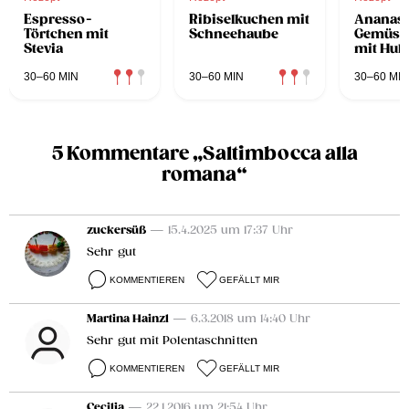
Espresso-
Ribiselkuchen mit
Ananas
Törtchen mit
Schneehaube
Gemüse
Stevia
mit Huh
30–60 MIN
30–60 MIN
30–60 MIN
5 Kommentare „Saltimbocca alla
romana“
zuckersüß
— 15.4.2025 um 17:37 Uhr
Sehr gut
KOMMENTIEREN
GEFÄLLT MIR
Martina Hainzl
— 6.3.2018 um 14:40 Uhr
Sehr gut mit Polentaschnitten
KOMMENTIEREN
GEFÄLLT MIR
Cecilia
— 22.1.2016 um 21:54 Uhr