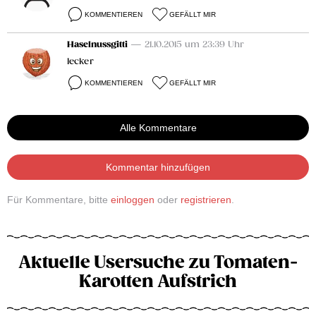
KOMMENTIEREN
GEFÄLLT MIR
Haselnussgitti
— 21.10.2015 um 23:39 Uhr
lecker
KOMMENTIEREN
GEFÄLLT MIR
Alle Kommentare
Kommentar hinzufügen
Für Kommentare, bitte
einloggen
oder
registrieren
.
Aktuelle Usersuche zu Tomaten-
Karotten Aufstrich