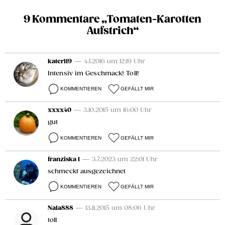
9 Kommentare „Tomaten-Karotten
Aufstrich“
katerl19
— 4.1.2016 um 12:19 Uhr
Intensiv im Geschmack! Toll!
KOMMENTIEREN
GEFÄLLT MIR
xxxx40
— 3.10.2015 um 16:00 Uhr
gut
KOMMENTIEREN
GEFÄLLT MIR
franziska 1
— 3.7.2023 um 22:01 Uhr
schmeckt ausgezeichnet
KOMMENTIEREN
GEFÄLLT MIR
Nala888
— 13.11.2015 um 08:06 Uhr
toll