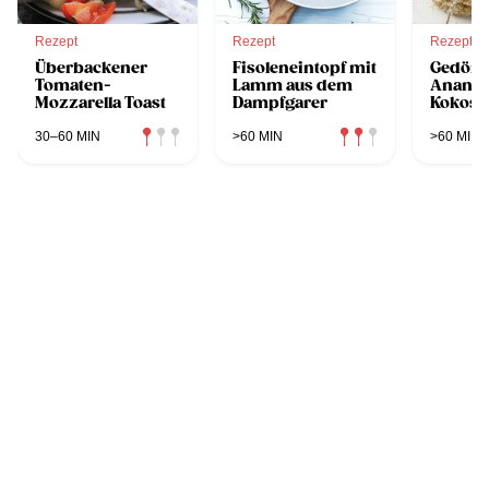
Rezept
Rezept
Rezept
Überbackener
Fisoleneintopf mit
Gedörr
Tomaten-
Lamm aus dem
Ananas
Mozzarella Toast
Dampfgarer
Kokos
30–60 MIN
>60 MIN
>60 MIN