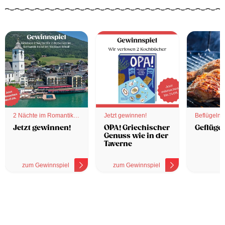
2 Nächte im Romantik
Jetzt gewinnen!
Beflügelnd
Hotel
Jetzt gewinnen!
OPA! Griechischer
Geflügel
Genuss wie in der
Taverne
zum Gewinnspiel
zum Gewinnspiel
z