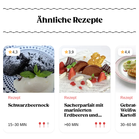
Ähnliche Rezepte
4,3
3,9
4,4
Rezept
Rezept
Rezept
Schwarzbeernocken
Sacherparfait mit
Gebrate
marinierten
Weißwur
Erdbeeren und
Kartoffe
Haselnusshippen
15–30 MIN
>60 MIN
30–60 MIN