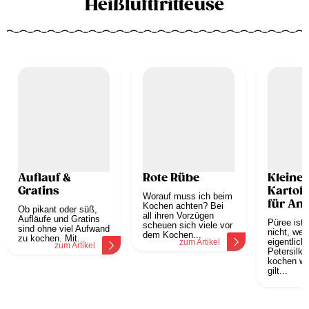
Heißluftfritteuse
Auflauf &
Rote Rübe
Kleine
Gratins
Kartof
Worauf muss ich beim
für An
Kochen achten? Bei
Ob pikant oder süß,
all ihren Vorzügen
Aufläufe und Gratins
Püree ist 
scheuen sich viele vor
sind ohne viel Aufwand
nicht, wen
dem Kochen...
zu kochen. Mit...
eigentlich
zum Artikel
zum Artikel
Petersilkar
kochen wol
gilt...
z