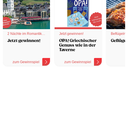
2 Nächte im Romantik
Jetzt gewinnen!
Beflügelnd
Hotel
Jetzt gewinnen!
OPA! Griechischer
Geflügel
Genuss wie in der
Taverne
zum Gewinnspiel
zum Gewinnspiel
z