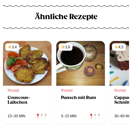
Ähnliche Rezepte
3,4
3,8
4,5
Rezept
Rezept
Rezept
Couscous-
Punsch mit Rum
Cappuc
Laibchen
Schnitt
15–30 MIN
5–15 MIN
30–60 MIN