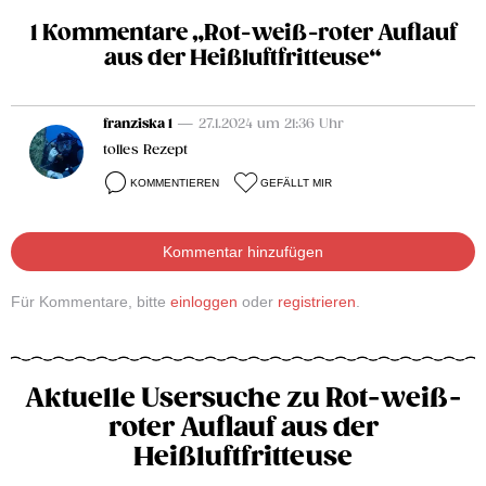
1 Kommentare „Rot-weiß-roter Auflauf
aus der Heißluftfritteuse“
franziska 1
— 27.1.2024 um 21:36 Uhr
tolles Rezept
KOMMENTIEREN
GEFÄLLT MIR
Kommentar hinzufügen
Für Kommentare, bitte
einloggen
oder
registrieren
.
Aktuelle Usersuche zu Rot-weiß-
roter Auflauf aus der
Heißluftfritteuse