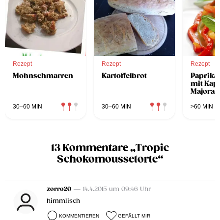
Rezept
Rezept
Rezept
Mohnschmarren
Kartoffelbrot
Paprik
mit Kap
Majoran
30–60 MIN
30–60 MIN
>60 MIN
13 Kommentare „Tropic
Schokomoussetorte“
zorro20
— 14.4.2015 um 09:46 Uhr
himmlisch
KOMMENTIEREN
GEFÄLLT MIR