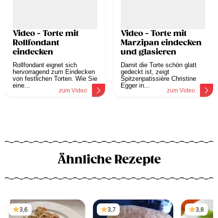
Video - Torte mit
Video - Torte mit
Rollfondant
Marzipan eindecken
eindecken
und glasieren
Rollfondant eignet sich
Damit die Torte schön glatt
hervorragend zum Eindecken
gedeckt ist, zeigt
von festlichen Torten. Wie Sie
Spitzenpatissière Christine
eine...
Egger in...
zum Video
zum Video
Ähnliche Rezepte
3,6
3,7
3,8