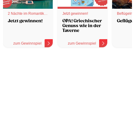
2 Nächte im Romantik
Jetzt gewinnen!
Beflügelnd
Hotel
Jetzt gewinnen!
OPA! Griechischer
Geflügel
Genuss wie in der
Taverne
zum Gewinnspiel
zum Gewinnspiel
z