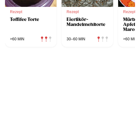
Rezept
Rezept
Rezept
Toffifee Torte
Eierlikör-
Mürber
Mandelmehltorte
Apfelk
Maroni
>60 MIN
30–60 MIN
>60 MIN