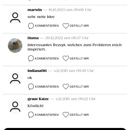
marwin
— 18.10.2023 um 09:06 Uhr
sehr nette Idee
KOMMENTIEREN
GEFÄLLT MIR
Huma
— 29.12.2022 um 08:37 Uhr
Interessantes Rezept, welches zum Probieren mich
inspiriert.
KOMMENTIEREN
GEFÄLLT MIR
Indiana016
— 4.12.2015 um 09:39 Uhr
ok
KOMMENTIEREN
GEFÄLLT MIR
graue Katze
— 4.12.2015 um 09:22 Uhr
Köstlich!
KOMMENTIEREN
GEFÄLLT MIR