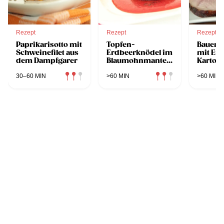
Rezept
Rezept
Rezept
Paprikarisotto mit
Topfen-
Bauern
Schweinefilet aus
Erdbeerknödel im
mit Er
dem Dampfgarer
Blaumohnmantel
Kartoff
aus dem
aus de
Dampfgarer
Dampfg
30–60 MIN
>60 MIN
>60 MIN