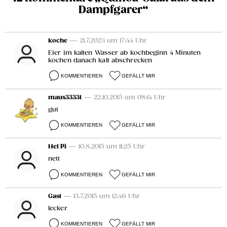
Dampfgarer“
koche
— 21.7.2023 um 17:44 Uhr
Eier im kalten Wasser ab kochbeginn 4 Minuten
kochen danach kalt abschrecken
KOMMENTIEREN
GEFÄLLT MIR
maus33331
— 22.10.2015 um 08:14 Uhr
gut
KOMMENTIEREN
GEFÄLLT MIR
Hel Pi
— 10.8.2015 um 11:25 Uhr
nett
KOMMENTIEREN
GEFÄLLT MIR
Gast
— 13.7.2015 um 12:46 Uhr
lecker
KOMMENTIEREN
GEFÄLLT MIR