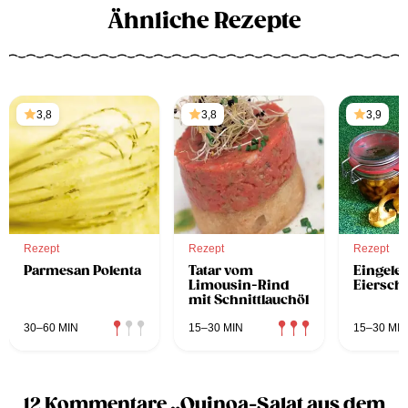
Ähnliche Rezepte
3,8
3,8
3,9
Rezept
Rezept
Rezept
Parmesan Polenta
Tatar vom
Eingeleg
Limousin-Rind
Eiersc
mit Schnittlauchöl
30–60 MIN
15–30 MIN
15–30 MIN
12 Kommentare „Quinoa-Salat aus dem