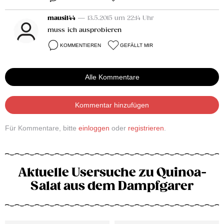
mausi144
— 13.5.2015 um 22:14 Uhr
muss ich ausprobieren
KOMMENTIEREN
GEFÄLLT MIR
Alle Kommentare
Kommentar hinzufügen
Für Kommentare, bitte
einloggen
oder
registrieren
.
Aktuelle Usersuche zu Quinoa-
Salat aus dem Dampfgarer